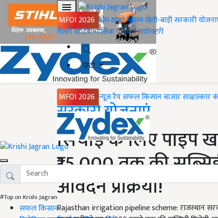
MFOI 2026
होम
ख़बरें
मौसम
खेती-बाड़ी
सरकारी योजना
गैलरी
वीडियो
मासिक पत्रिका
डायरेक्टरी
हिंदी
MFOI 2026
न्यूज़ रैप
सफल किसान
बाजार
साक्षात्कार
क
Home
सरकारी योजनाएं
सिंचाई के लिए पाइप ख
₹15,000 तक की सब्सिड
आवेदन प्रक्रिया!
#Top on Krishi Jagran
Rajasthan irrigation pipeline scheme: राजस्थान स
सफल किसान