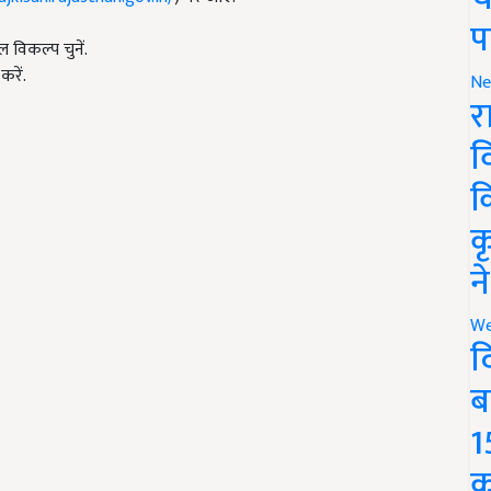
प
विकल्प चुनें.
करें.
Ne
र
व
क
क
न
We
द
ब
1
क