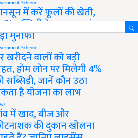
vernment Scheme
ानसून में करें फूलों की खेती,
0% सब्सिडी के साथ कमाएं
ड़ा मुनाफा
vernment Scheme
र खरीदने वालों को बड़ी
ाहत, होम लोन पर मिलेगी 4%
ी सब्सिडी, जानें कौन उठा
कता है योजना का लाभ
ws
ांव में खाद, बीज और
ीटनाशक की दुकान खोलना
ाहते हैं? जानिए लाइसेंस,