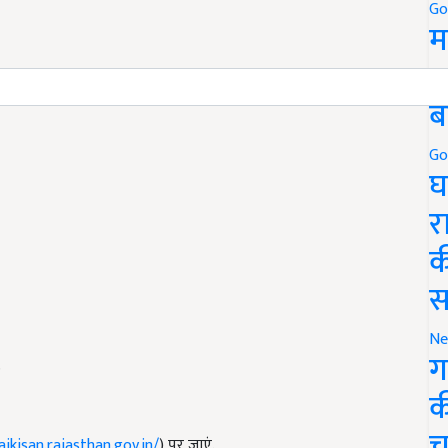
Go
म
5
ब
Go
घ
र
क
स
Ne
ग
.
क
च
ajkisan.rajasthan.gov.in/
) पर जाएं.