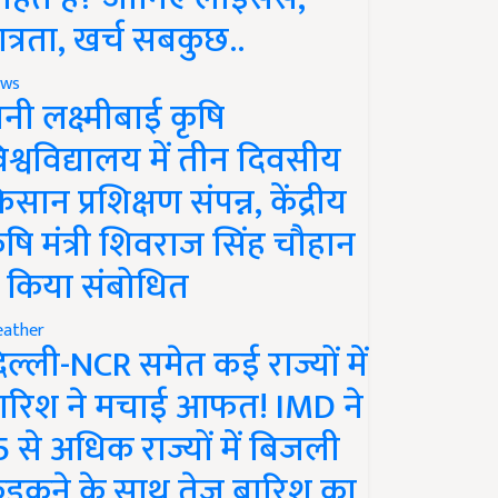
ात्रता, खर्च सबकुछ..
ws
ानी लक्ष्मीबाई कृषि
िश्वविद्यालय में तीन दिवसीय
िसान प्रशिक्षण संपन्न, केंद्रीय
ृषि मंत्री शिवराज सिंह चौहान
े किया संबोधित
ather
िल्ली-NCR समेत कई राज्यों में
ारिश ने मचाई आफत! IMD ने
5 से अधिक राज्यों में बिजली
ड़कने के साथ तेज बारिश का