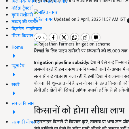
पाइप खरीदने पर 15,000 रुपये तक की सब्सिडी मिलेगी. जानें
मिलेनियर फार्मर ऑफ इंडिया अवॉर्ड
महिंद्रा ट्रैक्टर्स
कृषि मशीनरी
मोहित नागर
Updated on 3 April, 2025 11:57 AM IST
जायद की फसल
बिज़नेस आइडियाज
पीएम किसान
Home
सिंचाई के लिए पाइप खरीदने पर किसानों को ₹15,000 तक 
Irrigation pipeline subsidy:
देश में ऐसे कई किसान ह
न्यूज़ रैप
असमर्थ रहते हैं. इस कारण उनकी फसलें पानी के अभाव में नष्
सरकारें कई योजनाएं चला रही हैं. इसी दिशा में राजस्थान स
योजना की शुरूआत की है. इस योजना के तहत किसानों को 
खबरें
होगी और खेतों की सिंचाई अधिक प्रभावी तरीके से हो सकेगी
सफल किसान
किसानों को होगा सीधा लाभ
पाइपलाइन बिछाने से किसान कुएं, तालाब या अन्य जल स्रोतों
सरकारी योजनाएं
जैसे नालियों या बैलों के जरिए पानी खींचने की जरूरत नही