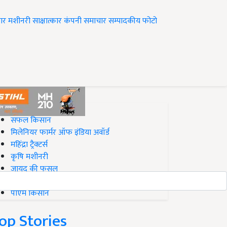
ार
मशीनरी
साक्षात्कार
कंपनी समाचार
सम्पादकीय
फोटो
op on Krishi Jagran
सफल किसान
मिलेनियर फार्मर ऑफ इंडिया अवॉर्ड
महिंद्रा ट्रैक्टर्स
कृषि मशीनरी
जायद की फसल
बिज़नेस आइडियाज
पीएम किसान
op Stories