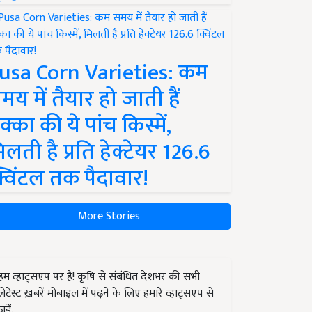
usa Corn Varieties: कम
मय में तैयार हो जाती हैं
क्का की ये पांच किस्में,
िलती है प्रति हेक्टेयर 126.6
्विंटल तक पैदावार!
More Stories
हम व्हाट्सएप पर हैं! कृषि से संबंधित देशभर की सभी
लेटेस्ट ख़बरें मोबाइल में पढ़ने के लिए हमारे व्हाट्सएप से
जुड़ें.