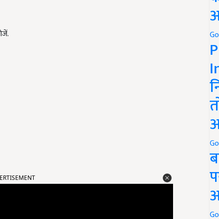
अ
ें.
Go
P
I
न
त
अ
Go
ब
ERTISEMENT
प
अ
Go