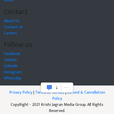
वीडियो
Contact
About Us
Contact Us
Careers
Follow us
Facebook
Twitter
LinkedIn
Instagram
WhatsApp
Privacy Policy
|
Terms of Service
|
Refund & Cancellation
Policy
CopyRight - 2021 Krishi Jagran Media Group. All Rights
Reserved.