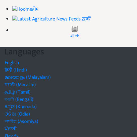
होम
ख़बरें
जॉब्स
Languages
English
हिंदी (Hindi)
മലയാളം (Malayalam)
मराठी (Marathi)
தமிழ் (Tamil)
বাঙালি (Bengali)
ಕನ್ನಡ (Kannada)
ଓଡିଆ (Odia)
অসমীয়া (Asomiya)
ਪੰਜਾਬੀ
తెలుగు