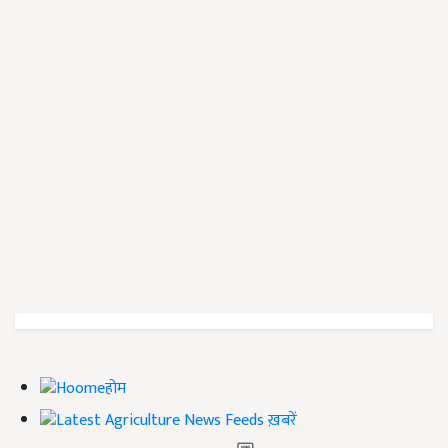
होम
ख़बरें