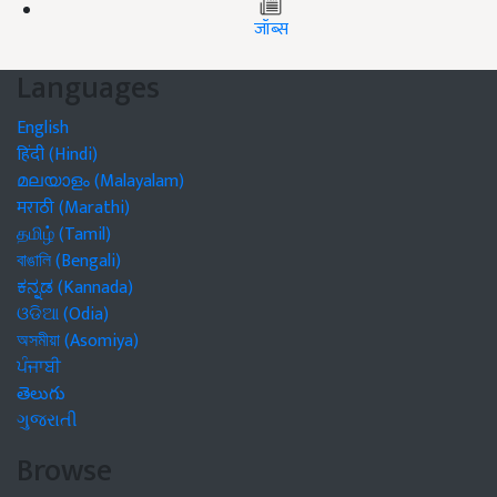
जॉब्स
Languages
English
हिंदी (Hindi)
മലയാളം (Malayalam)
मराठी (Marathi)
தமிழ் (Tamil)
বাঙালি (Bengali)
ಕನ್ನಡ (Kannada)
ଓଡିଆ (Odia)
অসমীয়া (Asomiya)
ਪੰਜਾਬੀ
తెలుగు
ગુજરાતી
Browse