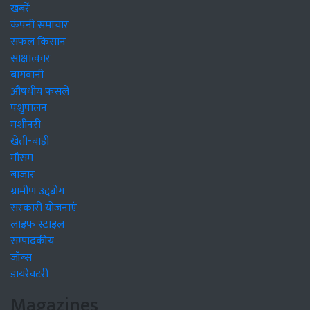
खबरें
कंपनी समाचार
सफल किसान
साक्षात्कार
बागवानी
औषधीय फसलें
पशुपालन
मशीनरी
खेती-बाड़ी
मौसम
बाजार
ग्रामीण उद्द्योग
सरकारी योजनाएं
लाइफ स्टाइल
सम्पादकीय
जॉब्स
डायरेक्टरी
Magazines