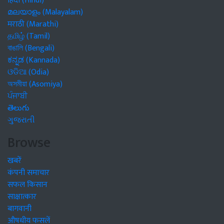
हिंदी (Hindi)
മലയാളം (Malayalam)
मराठी (Marathi)
தமிழ் (Tamil)
বাঙালি (Bengali)
ಕನ್ನಡ (Kannada)
ଓଡିଆ (Odia)
অসমীয়া (Asomiya)
ਪੰਜਾਬੀ
తెలుగు
ગુજરાતી
Browse
खबरें
कंपनी समाचार
सफल किसान
साक्षात्कार
बागवानी
औषधीय फसलें