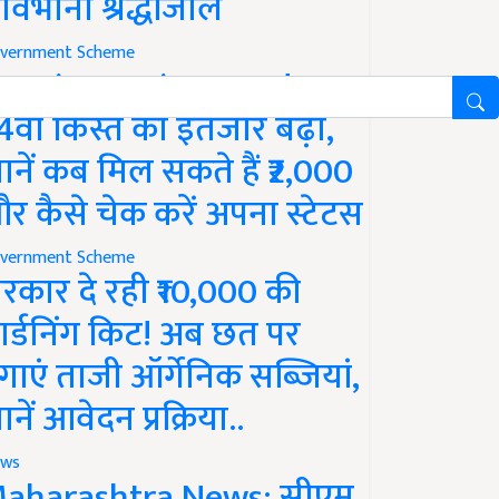
ावभीनी श्रद्धांजलि
vernment Scheme
M Kisan Yojana Update:
4वीं किस्त का इंतजार बढ़ा,
ानें कब मिल सकते हैं ₹2,000
र कैसे चेक करें अपना स्टेटस
vernment Scheme
रकार दे रही ₹10,000 की
ार्डनिंग किट! अब छत पर
गाएं ताजी ऑर्गेनिक सब्जियां,
ानें आवेदन प्रक्रिया..
ws
aharashtra News: सीएम