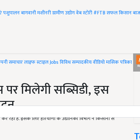
एं
पशुपालन
बागवानी
मशीनरी
ग्रामीण उद्योग
वेब स्टोरी
#FTB
सफल किसान
बाज
ंपनी समाचार
लाइफ स्टाइल
Jobs
विविध
सम्पादकीय
वीडियो
मासिक पत्रिका
#T
स पर मिलेगी सब्सिडी, इस
ेदन
कर रही है. इसके लिए हरियाणा के उद्यानिकी विभाग ने किसानों से
T