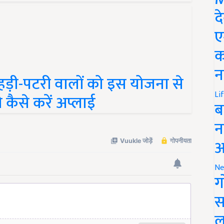
द
ए
क
ड़ी-पटरी वालों को इस योजना से
न
 कैसे करें अप्लाई
Li
ब
न
आ
Ne
ग
स
ल