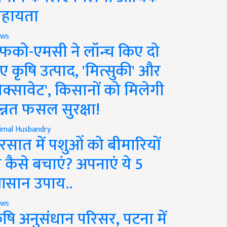
हायता
ws
फको-एमसी ने लॉन्च किए दो
ए कृषि उत्पाद, 'मित्सुकी' और
नेक्सावेट', किसानों को मिलेगी
न्नत फसल सुरक्षा!
imal Husbandry
रसात में पशुओं को बीमारियों
े कैसे बचाएं? अपनाएं ये 5
सान उपाय..
ws
ृषि अनुसंधान परिसर, पटना में