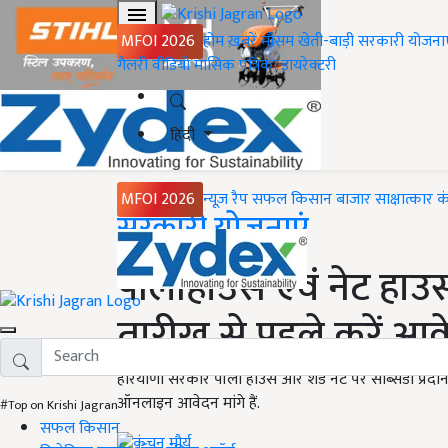
MFOI 2026
होम
ख़बरें
मौसम
खेती-बाड़ी
सरकारी योजना
गैलरी
वीडियो
मासिक पत्रिका
डायरेक्टरी
हिंदी
MFOI 2026
न्यूज़ रैप
सफल किसान
बाजार
साक्षात्कार
क
Home
सरकारी योजनाएं
पॉलीहाउस एवं नेट हाउ
तारीख से पहले करें आव
हरियाणा सरकार पॉली हाउस और शेड नेट पर सब्सिडी प्रदान 
ऑनलाइन आवेदन मांगे हैं.
#Top on Krishi Jagran
सफल किसान