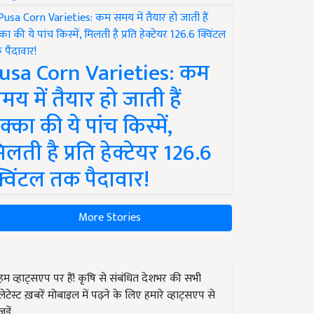
usa Corn Varieties: कम
मय में तैयार हो जाती हैं
क्का की ये पांच किस्में,
िलती है प्रति हेक्टेयर 126.6
्विंटल तक पैदावार!
More Stories
हम व्हाट्सएप पर हैं! कृषि से संबंधित देशभर की सभी
लेटेस्ट ख़बरें मोबाइल में पढ़ने के लिए हमारे व्हाट्सएप से
जुड़ें.