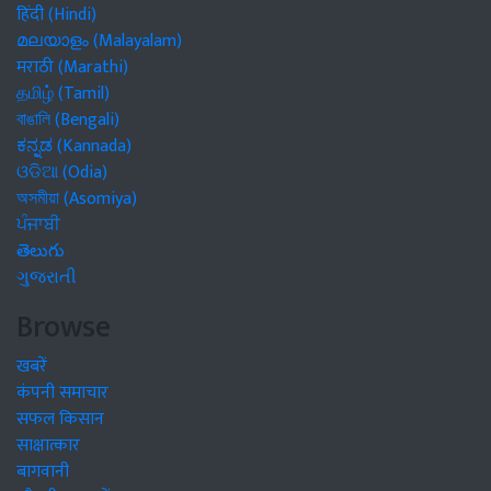
हिंदी (Hindi)
മലയാളം (Malayalam)
मराठी (Marathi)
தமிழ் (Tamil)
বাঙালি (Bengali)
ಕನ್ನಡ (Kannada)
ଓଡିଆ (Odia)
অসমীয়া (Asomiya)
ਪੰਜਾਬੀ
తెలుగు
ગુજરાતી
Browse
खबरें
कंपनी समाचार
सफल किसान
साक्षात्कार
बागवानी