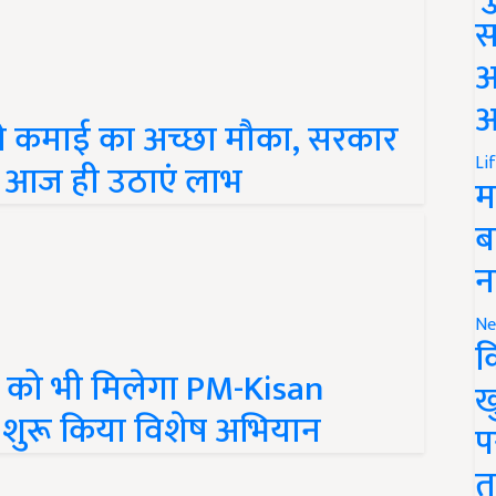
स
अ
आ
े कमाई का अच्छा मौका, सरकार
Li
ान आज ही उठाएं लाभ
म
ब
न
Ne
क
 को भी मिलेगा PM-Kisan
ख
 शुरू किया विशेष अभियान
प
त