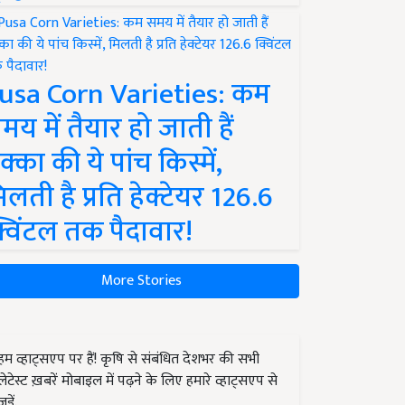
usa Corn Varieties: कम
मय में तैयार हो जाती हैं
क्का की ये पांच किस्में,
िलती है प्रति हेक्टेयर 126.6
्विंटल तक पैदावार!
More Stories
हम व्हाट्सएप पर हैं! कृषि से संबंधित देशभर की सभी
लेटेस्ट ख़बरें मोबाइल में पढ़ने के लिए हमारे व्हाट्सएप से
जुड़ें.