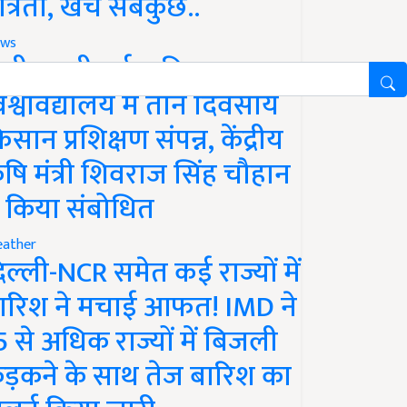
ात्रता, खर्च सबकुछ..
ws
ानी लक्ष्मीबाई कृषि
िश्वविद्यालय में तीन दिवसीय
िसान प्रशिक्षण संपन्न, केंद्रीय
ृषि मंत्री शिवराज सिंह चौहान
े किया संबोधित
ather
िल्ली-NCR समेत कई राज्यों में
ारिश ने मचाई आफत! IMD ने
5 से अधिक राज्यों में बिजली
ड़कने के साथ तेज बारिश का