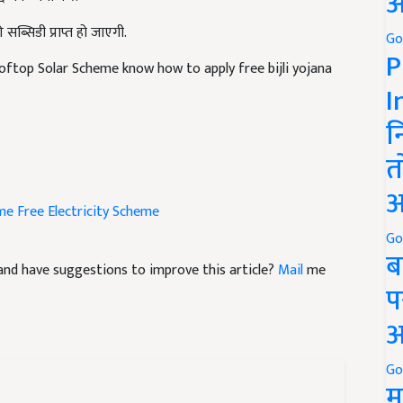
अ
ब्सिडी प्राप्त हो जाएगी.
Go
P
ftop Solar Scheme know how to apply free bijli yojana
I
न
त
अ
me
Free Electricity Scheme
Go
ब
le and have suggestions to improve this article?
Mail
me
प
अ
Go
म