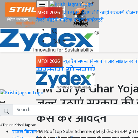
MFOI 2026
होम
ख़बरें
मौसम
खेती-बाड़ी
सरकारी योजना
गैलरी
वीडियो
मासिक पत्रिका
डायरेक्टरी
हिंदी
MFOI 2026
न्यूज़ रैप
सफल किसान
बाजार
साक्षात्कार
क
Home
सरकारी योजनाएं
PM Surya Ghar Yojan
जल्द उठाएं सरकार की 
कैसे करें आवेदन
#Top on Krishi Jagran
PM Rooftop Solar Scheme: हाल ही केंद्र सरकार द्वारा लॉ
सफल किसान