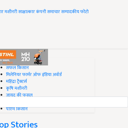
ार
मशीनरी
साक्षात्कार
कंपनी समाचार
सम्पादकीय
फोटो
op on Krishi Jagran
सफल किसान
मिलेनियर फार्मर ऑफ इंडिया अवॉर्ड
महिंद्रा ट्रैक्टर्स
कृषि मशीनरी
जायद की फसल
बिज़नेस आइडियाज
पीएम किसान
op Stories