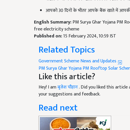
आपको 30 दिनों के भीतर आपके बैंक खाते में आपकी स
English Summary:
PM Surya Ghar Yojana PM Roo
free electricity scheme
Published on:
15 February 2024, 10:59 IST
Related Topics
Government Scheme News and Updates
PM Surya Ghar Yojana
PM Rooftop Solar Sche
Like this article?
Hey! I am
बृजेश चौहान
. Did you liked this artic
your suggestions and feedback.
Read next