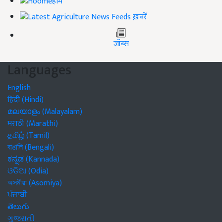
होम
ख़बरें
जॉब्स
Languages
English
हिंदी (Hindi)
മലയാളം (Malayalam)
मराठी (Marathi)
தமிழ் (Tamil)
বাঙালি (Bengali)
ಕನ್ನಡ (Kannada)
ଓଡିଆ (Odia)
অসমীয়া (Asomiya)
ਪੰਜਾਬੀ
తెలుగు
ગુજરાતી