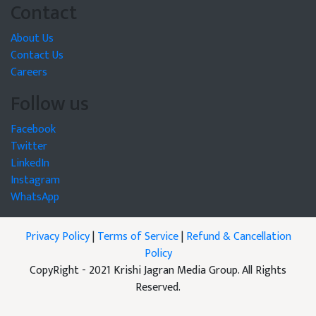
Contact
About Us
Contact Us
Careers
Follow us
Facebook
Twitter
LinkedIn
Instagram
WhatsApp
Privacy Policy
|
Terms of Service
|
Refund & Cancellation
Policy
CopyRight - 2021 Krishi Jagran Media Group. All Rights
Reserved.