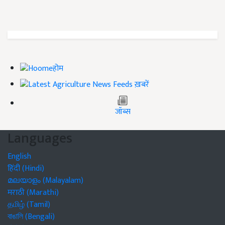
होम
ख़बरें
जॉब्स
Languages
English
हिंदी (Hindi)
മലയാളം (Malayalam)
मराठी (Marathi)
தமிழ் (Tamil)
বাঙালি (Bengali)