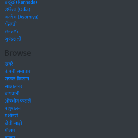
ಕನ್ನಡ (Kannada)
ଓଡିଆ (Odia)
অসমীয়া (Asomiya)
ਪੰਜਾਬੀ
తెలుగు
ગુજરાતી
Browse
खबरें
कंपनी समाचार
सफल किसान
साक्षात्कार
बागवानी
औषधीय फसलें
पशुपालन
मशीनरी
खेती-बाड़ी
मौसम