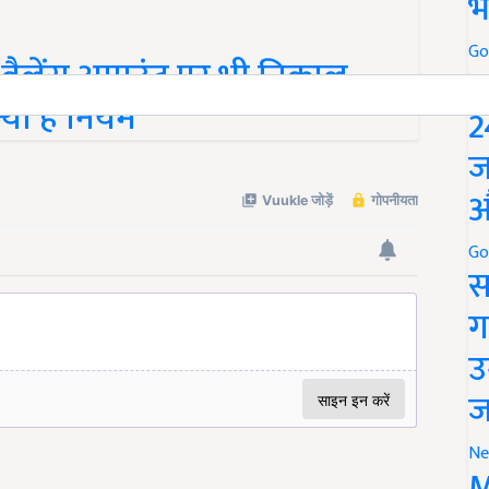
भ
Go
बैलेंस अमाउंट पर भी निकाल
P
्या है नियम
2
ज
औ
Go
स
ग
उ
ज
Ne
M