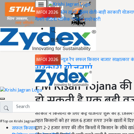
MFOI 2026
होम
ख़बरें
मौसम
खेती-बाड़ी
सरकारी योजना
गैलरी
वीडियो
मासिक पत्रिका
डायरेक्टरी
हिंदी
MFOI 2026
न्यूज़ रैप
सफल किसान
बाजार
साक्षात्कार
क
Home
सरकारी योजनाएं
PM Kisan Yojana की क
हो सकती है एक बड़ी वज
सरकार ने किसानों के लिए कई योजनाएं शुरू की हैं. जिसमें 
तहत किसानों को हर साल 6 हजार रुपए उनके खातों में दिए जा
#Top on Krishi Jagran
द्वारा 2-2 हजार रुपए की तीन किस्तों में किसान के सीधे खात
सफल किसान