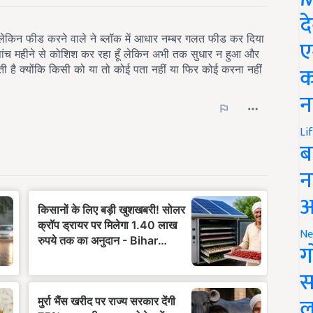
द
ए
क
न
Li
ब
न
आ
Ne
ग
स
ल