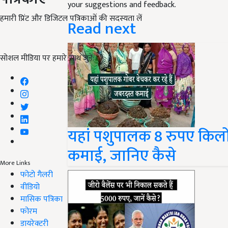
your suggestions and feedback.
हमारी प्रिंट और डिजिटल पत्रिकाओं की सदस्यता लें
Read next
सोशल मीडिया पर हमारे साथ जुड़ें:
यहां पशुपालक 8 रुपए किलो
कमाई, जानिए कैसे
More Links
फोटो गैलरी
वीडियो
मासिक पत्रिका
फोरम
डायरेक्टरी