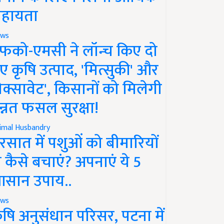
हायता
ws
फको-एमसी ने लॉन्च किए दो
ए कृषि उत्पाद, 'मित्सुकी' और
नेक्सावेट', किसानों को मिलेगी
न्नत फसल सुरक्षा!
imal Husbandry
रसात में पशुओं को बीमारियों
े कैसे बचाएं? अपनाएं ये 5
सान उपाय..
ws
ृषि अनुसंधान परिसर, पटना में