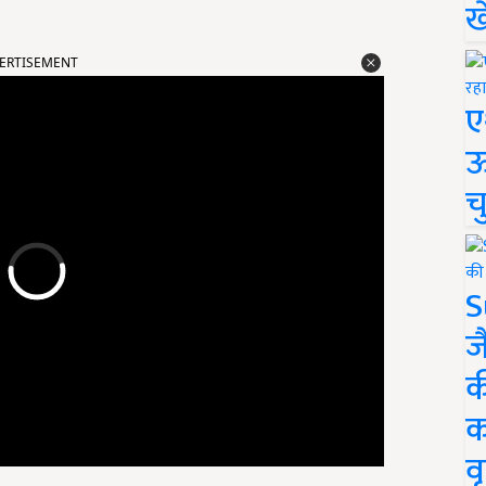
ख
ERTISEMENT
ए
ऊ
च
S
ज
क
क
वृ