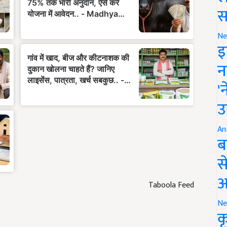
स
Ne
इ
न
'
उ
An
ब
स
आ
Taboola Feed
Ne
क