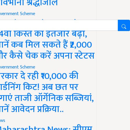
ावभीनी श्रद्धांजलि
vernment Scheme
M Kisan Yojana Update:
4वीं किस्त का इंतजार बढ़ा,
ानें कब मिल सकते हैं ₹2,000
र कैसे चेक करें अपना स्टेटस
vernment Scheme
रकार दे रही ₹10,000 की
ार्डनिंग किट! अब छत पर
गाएं ताजी ऑर्गेनिक सब्जियां,
ानें आवेदन प्रक्रिया..
ws
aharashtra News: सीएम