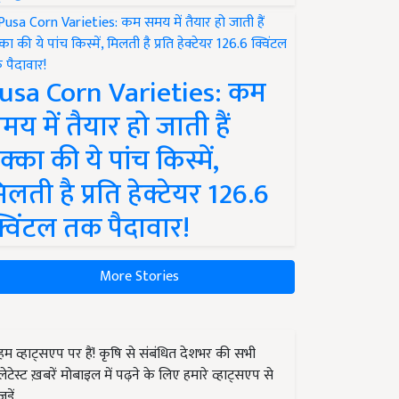
usa Corn Varieties: कम
मय में तैयार हो जाती हैं
क्का की ये पांच किस्में,
िलती है प्रति हेक्टेयर 126.6
्विंटल तक पैदावार!
More Stories
हम व्हाट्सएप पर हैं! कृषि से संबंधित देशभर की सभी
लेटेस्ट ख़बरें मोबाइल में पढ़ने के लिए हमारे व्हाट्सएप से
जुड़ें.