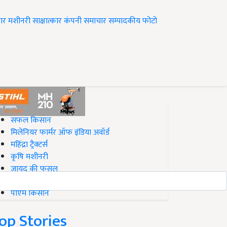
ार
मशीनरी
साक्षात्कार
कंपनी समाचार
सम्पादकीय
फोटो
op on Krishi Jagran
सफल किसान
मिलेनियर फार्मर ऑफ इंडिया अवॉर्ड
महिंद्रा ट्रैक्टर्स
कृषि मशीनरी
जायद की फसल
बिज़नेस आइडियाज
पीएम किसान
op Stories