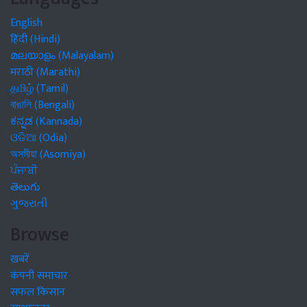
English
हिंदी (Hindi)
മലയാളം (Malayalam)
मराठी (Marathi)
தமிழ் (Tamil)
বাঙালি (Bengali)
ಕನ್ನಡ (Kannada)
ଓଡିଆ (Odia)
অসমীয়া (Asomiya)
ਪੰਜਾਬੀ
తెలుగు
ગુજરાતી
Browse
खबरें
कंपनी समाचार
सफल किसान