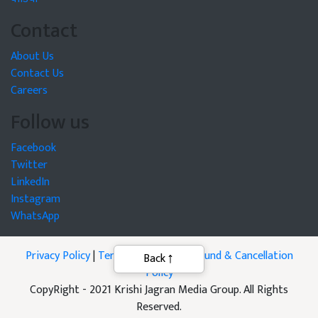
Contact
About Us
Contact Us
Careers
Follow us
Facebook
Twitter
LinkedIn
Instagram
WhatsApp
Privacy Policy
|
Terms of Service
|
Refund & Cancellation
Policy
CopyRight - 2021 Krishi Jagran Media Group. All Rights
Reserved.