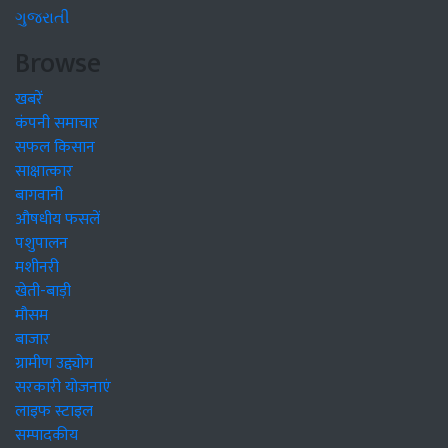
ગુજરાતી
Browse
खबरें
कंपनी समाचार
सफल किसान
साक्षात्कार
बागवानी
औषधीय फसलें
पशुपालन
मशीनरी
खेती-बाड़ी
मौसम
बाजार
ग्रामीण उद्द्योग
सरकारी योजनाएं
लाइफ स्टाइल
सम्पादकीय