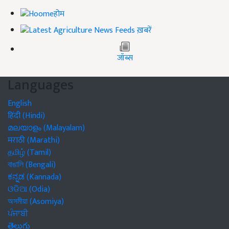
होम
ख़बरें
जॉब्स
Languages
English
हिंदी (Hindi)
മലയാളം (Malayalam)
मराठी (Marathi)
தமிழ் (Tamil)
বাঙালি (Bengali)
ಕನ್ನಡ (Kannada)
ଓଡିଆ (Odia)
অসমীয়া (Asomiya)
ਪੰਜਾਬੀ
తెలుగు