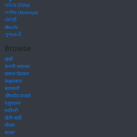
ଓଡିଆ (Odia)
অসমীয়া (Asomiya)
ਪੰਜਾਬੀ
తెలుగు
ગુજરાતી
Browse
खबरें
कंपनी समाचार
सफल किसान
साक्षात्कार
बागवानी
औषधीय फसलें
पशुपालन
मशीनरी
खेती-बाड़ी
मौसम
बाजार