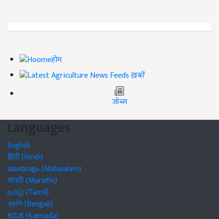
होम
ख़बरें
जॉब्स
Languages
English
हिंदी (Hindi)
മലയാളം (Malayalam)
मराठी (Marathi)
தமிழ் (Tamil)
বাঙালি (Bengali)
ಕನ್ನಡ (Kannada)