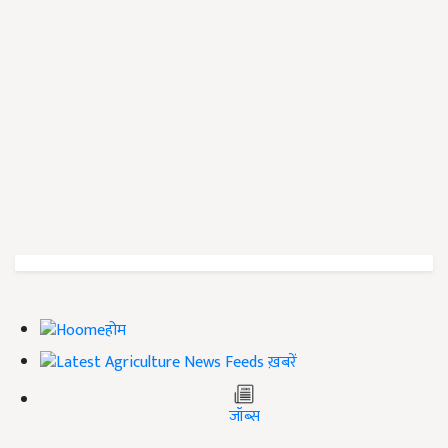
होम
ख़बरें
जॉब्स