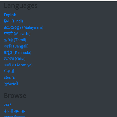
Languages
English
हिंदी (Hindi)
മലയാളം (Malayalam)
मराठी (Marathi)
தமிழ் (Tamil)
বাঙালি (Bengali)
ಕನ್ನಡ (Kannada)
ଓଡିଆ (Odia)
অসমীয়া (Asomiya)
ਪੰਜਾਬੀ
తెలుగు
ગુજરાતી
Browse
खबरें
कंपनी समाचार