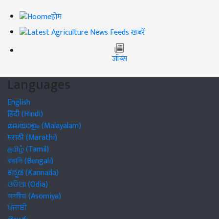
होम
ख़बरें
जॉब्स
Languages
English
हिंदी (Hindi)
മലയാളം (Malayalam)
मराठी (Marathi)
தமிழ் (Tamil)
বাঙালি (Bengali)
ಕನ್ನಡ (Kannada)
ଓଡିଆ (Odia)
অসমীয়া (Asomiya)
ਪੰਜਾਬੀ