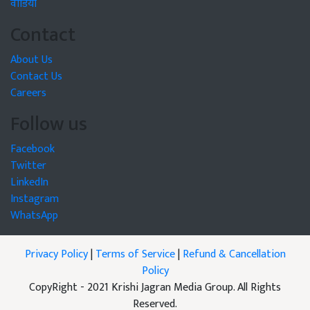
वीडियो
Contact
About Us
Contact Us
Careers
Follow us
Facebook
Twitter
LinkedIn
Instagram
WhatsApp
Privacy Policy
|
Terms of Service
|
Refund & Cancellation
Policy
CopyRight - 2021 Krishi Jagran Media Group. All Rights
Reserved.