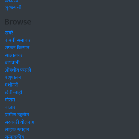
తెలుగు
ગુજરાતી
Browse
खबरें
कंपनी समाचार
सफल किसान
साक्षात्कार
बागवानी
औषधीय फसलें
पशुपालन
मशीनरी
खेती-बाड़ी
मौसम
बाजार
ग्रामीण उद्द्योग
सरकारी योजनाएं
लाइफ स्टाइल
सम्पादकीय