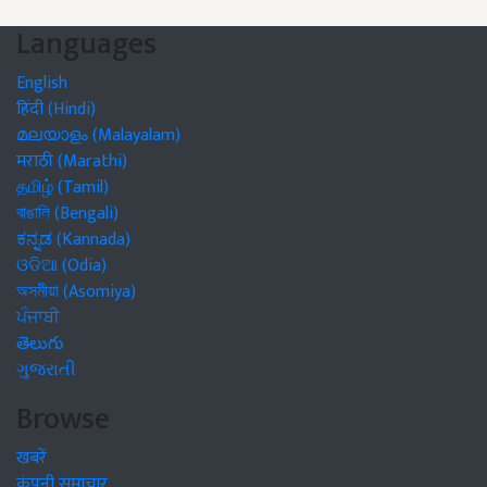
Languages
English
हिंदी (Hindi)
മലയാളം (Malayalam)
मराठी (Marathi)
தமிழ் (Tamil)
বাঙালি (Bengali)
ಕನ್ನಡ (Kannada)
ଓଡିଆ (Odia)
অসমীয়া (Asomiya)
ਪੰਜਾਬੀ
తెలుగు
ગુજરાતી
Browse
खबरें
कंपनी समाचार