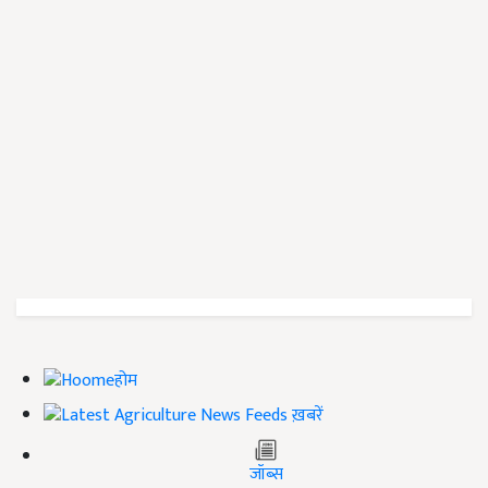
होम
ख़बरें
जॉब्स