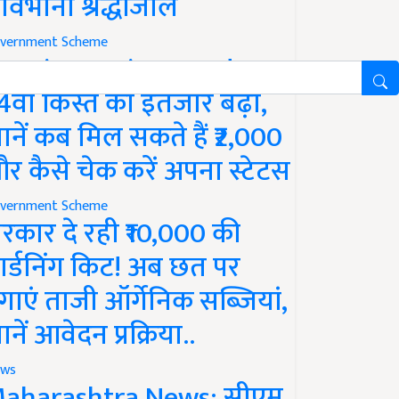
ावभीनी श्रद्धांजलि
vernment Scheme
M Kisan Yojana Update:
4वीं किस्त का इंतजार बढ़ा,
ानें कब मिल सकते हैं ₹2,000
र कैसे चेक करें अपना स्टेटस
vernment Scheme
रकार दे रही ₹10,000 की
ार्डनिंग किट! अब छत पर
गाएं ताजी ऑर्गेनिक सब्जियां,
ानें आवेदन प्रक्रिया..
ws
aharashtra News: सीएम