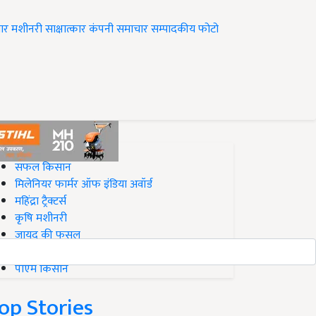
ार
मशीनरी
साक्षात्कार
कंपनी समाचार
सम्पादकीय
फोटो
op on Krishi Jagran
सफल किसान
मिलेनियर फार्मर ऑफ इंडिया अवॉर्ड
महिंद्रा ट्रैक्टर्स
कृषि मशीनरी
जायद की फसल
बिज़नेस आइडियाज
पीएम किसान
op Stories