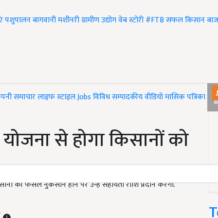
एं
पशुपालन
बागवानी
मशीनरी
ग्रामीण उद्योग
वेब स्टोरी
#FTB
सफल किसान
बाज
ंपनी समाचार
लाइफ स्टाइल
Jobs
विविध
सम्पादकीय
वीडियो
मासिक पत्रिका
#T
य योजना से होगा किसानों को
ानों की फसल नुकसान होने पर उन्हें सहायता राशि प्रदान करेगी.
T
T