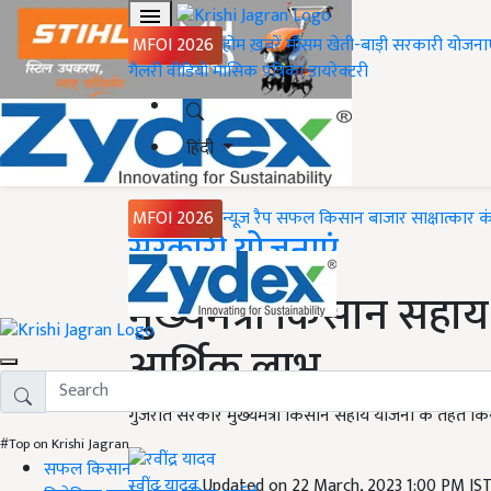
MFOI 2026
होम
ख़बरें
मौसम
खेती-बाड़ी
सरकारी योजना
गैलरी
वीडियो
मासिक पत्रिका
डायरेक्टरी
हिंदी
MFOI 2026
न्यूज़ रैप
सफल किसान
बाजार
साक्षात्कार
क
Home
सरकारी योजनाएं
मुख्‍यमंत्री किसान सहा
आर्थिक लाभ
गुजरात सरकार मुख्‍यमंत्री किसान सहाय योजना के तहत किस
#Top on Krishi Jagran
सफल किसान
रवींद्र यादव
Updated on 22 March, 2023 1:00 PM IS