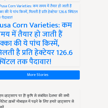
usa Corn Varieties: कम
मय में तैयार हो जाती हैं
क्का की ये पांच किस्में,
िलती है प्रति हेक्टेयर 126.6
्विंटल तक पैदावार!
More Stories
हम व्हाट्सएप पर हैं! कृषि से संबंधित देशभर की सभी
लेटेस्ट ख़बरें मोबाइल में पढ़ने के लिए हमारे व्हाट्सएप से
जुड़ें.