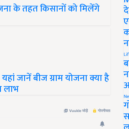
ोजना के तहत किसानों को मिलेंगे
द
ए
क
न
Li
ब
ां जानें बीज ग्राम योजना क्या है
न
ा लाभ
आ
Ne
ग
स
ल