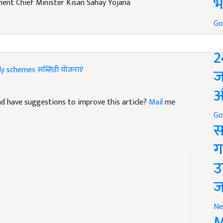
भ
Go
P
2
dy schemes
सब्सिडी योजनाएं
ज
औ
 and have suggestions to improve this article?
Mail
me
Go
स
ग
उ
ज
Ne
M