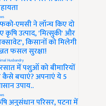
हायता
ws
फको-एमसी ने लॉन्च किए दो
ए कृषि उत्पाद, 'मित्सुकी' और
नेक्सावेट', किसानों को मिलेगी
न्नत फसल सुरक्षा!
imal Husbandry
रसात में पशुओं को बीमारियों
े कैसे बचाएं? अपनाएं ये 5
सान उपाय..
ws
ृषि अनुसंधान परिसर, पटना में