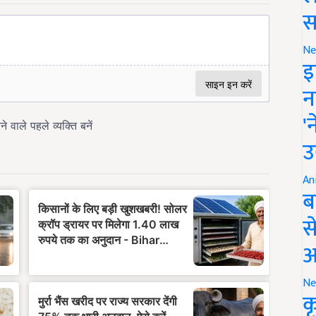
स
Ne
इ
न
'
उ
An
ब
स
आ
Ne
क