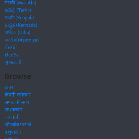
मराठी (Marathi)
தமிழ் (Tamil)
বাঙালি (Bengali)
ಕನ್ನಡ (Kannada)
ଓଡିଆ (Odia)
অসমীয়া (Asomiya)
ਪੰਜਾਬੀ
తెలుగు
ગુજરાતી
Browse
खबरें
कंपनी समाचार
सफल किसान
साक्षात्कार
बागवानी
औषधीय फसलें
पशुपालन