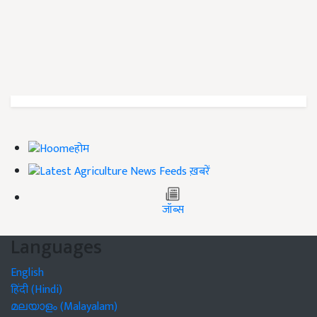
होम
ख़बरें
जॉब्स
Languages
English
हिंदी (Hindi)
മലയാളം (Malayalam)