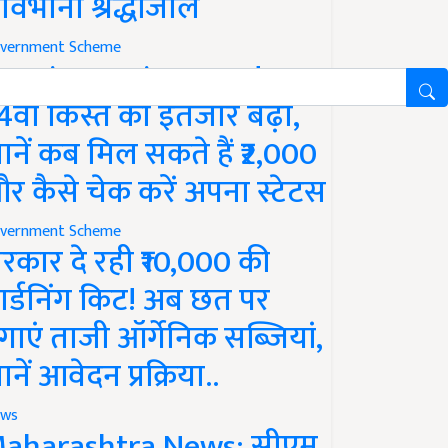
ावभीनी श्रद्धांजलि
vernment Scheme
M Kisan Yojana Update:
4वीं किस्त का इंतजार बढ़ा,
ानें कब मिल सकते हैं ₹2,000
र कैसे चेक करें अपना स्टेटस
vernment Scheme
रकार दे रही ₹10,000 की
ार्डनिंग किट! अब छत पर
गाएं ताजी ऑर्गेनिक सब्जियां,
ानें आवेदन प्रक्रिया..
ws
aharashtra News: सीएम