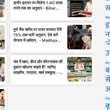
स
Ne
इ
न
'
उ
An
ब
स
आ
Ne
क