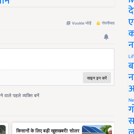
द
ए
क
न
Li
ब
न
आ
Ne
ग
स
ल