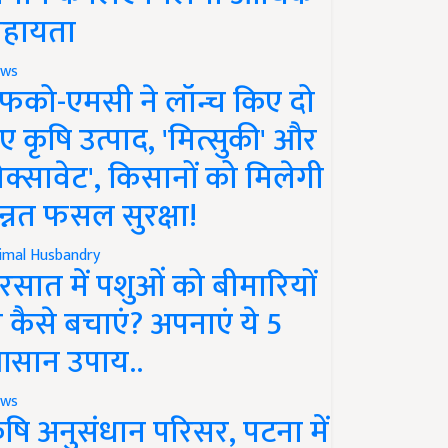
हायता
ws
फको-एमसी ने लॉन्च किए दो
ए कृषि उत्पाद, 'मित्सुकी' और
नेक्सावेट', किसानों को मिलेगी
न्नत फसल सुरक्षा!
imal Husbandry
रसात में पशुओं को बीमारियों
े कैसे बचाएं? अपनाएं ये 5
सान उपाय..
ws
ृषि अनुसंधान परिसर, पटना में