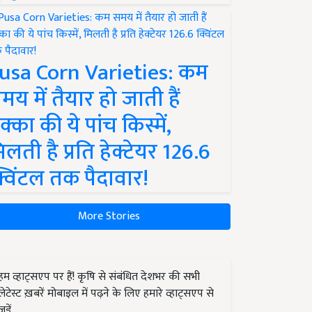
usa Corn Varieties: कम
मय में तैयार हो जाती हैं
क्का की ये पांच किस्में,
िलती है प्रति हेक्टेयर 126.6
्विंटल तक पैदावार!
More Stories
हम व्हाट्सएप पर हैं! कृषि से संबंधित देशभर की सभी
लेटेस्ट ख़बरें मोबाइल में पढ़ने के लिए हमारे व्हाट्सएप से
जुड़ें.