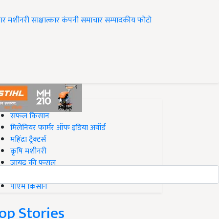
ार
मशीनरी
साक्षात्कार
कंपनी समाचार
सम्पादकीय
फोटो
op on Krishi Jagran
सफल किसान
मिलेनियर फार्मर ऑफ इंडिया अवॉर्ड
महिंद्रा ट्रैक्टर्स
कृषि मशीनरी
जायद की फसल
बिज़नेस आइडियाज
पीएम किसान
op Stories