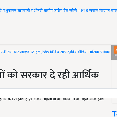
एं
पशुपालन
बागवानी
मशीनरी
ग्रामीण उद्योग
वेब स्टोरी
#FTB
सफल किसान
बाज
ंपनी समाचार
लाइफ स्टाइल
Jobs
विविध
सम्पादकीय
वीडियो
मासिक पत्रिका
#T
ों को सरकार दे रही आर्थिक
ारे घरों से होती है. ख़ासकर महिलाओं को बागवानी का बेहद शौक होता
T