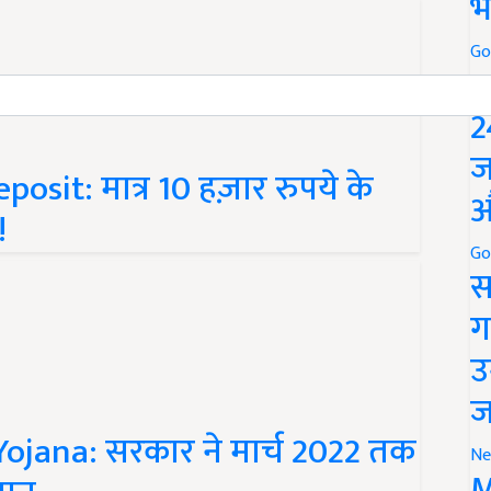
भ
Go
P
2
osit: मात्र 10 हज़ार रुपये के
ज
!
औ
Go
स
ग
उ
ज
jana: सरकार ने मार्च 2022 तक
लान
Ne
M