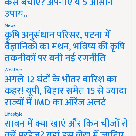
कैसे बचाएं? अपनाएं ये 5 आसान
उपाय..
News
कृषि अनुसंधान परिसर, पटना में
वैज्ञानिकों का मंथन, भविष्य की कृषि
तकनीकों पर बनी नई रणनीति
Weather
अगले 12 घंटों के भीतर बारिश का
कहर! यूपी, बिहार समेत 15 से ज्यादा
राज्यों में IMD का ऑरेंज अलर्ट
Lifestyle
सावन में क्या खाएं और किन चीजों से
करें परहेज? यहां इस लेख में जानिए..