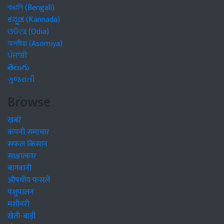
বাঙালি (Bengali)
ಕನ್ನಡ (Kannada)
ଓଡିଆ (Odia)
অসমীয়া (Asomiya)
ਪੰਜਾਬੀ
తెలుగు
ગુજરાતી
Browse
खबरें
कंपनी समाचार
सफल किसान
साक्षात्कार
बागवानी
औषधीय फसलें
पशुपालन
मशीनरी
खेती-बाड़ी