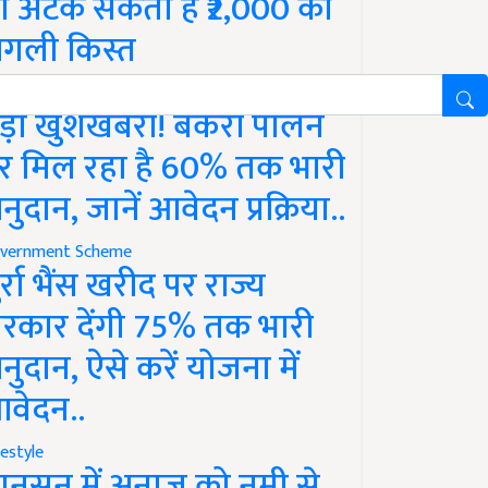
ो अटक सकती है ₹2,000 की
गली किस्त
vernment Scheme
ड़ी खुशखबरी! बकरी पालन
र मिल रहा है 60% तक भारी
नुदान, जानें आवेदन प्रक्रिया..
vernment Scheme
ुर्रा भैंस खरीद पर राज्य
रकार देंगी 75% तक भारी
नुदान, ऐसे करें योजना में
वेदन..
festyle
ानसून में अनाज को नमी से