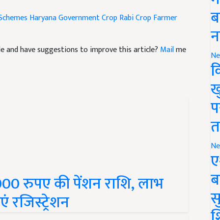
Schemes
Haryana Government
Crop
Rabi Crop
Farmer
ब
न
icle and have suggestions to improve this article?
Mail
me
Ne
क
ख
प
त
Ne
ए
000 रुपए की पेंशन राशि, लाभ
ब
 रजिस्ट्रेशन
सु
श