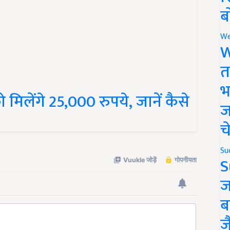
ब
We
W
त
मिलेंगे 25,000 रुपये, जानें कैसे
भ
ज
च
Su
S
ज
ब
ज