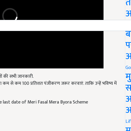
त
अ
Go
ब
प
अ
Go
ं की सभी जानकारी.
म
 कम से कम 100 प्रतिशत पंजीकरण जरूर करवाएं. ताकि उन्हें भविष्य में
स
 last date of Meri Fasal Mera Byora Scheme
अ
आ
Li
म