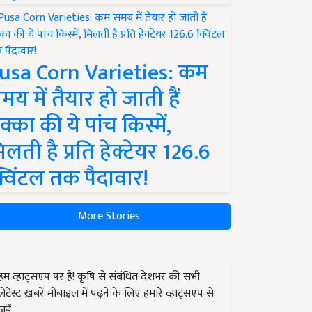
usa Corn Varieties: कम
मय में तैयार हो जाती हैं
क्का की ये पांच किस्में,
िलती है प्रति हेक्टेयर 126.6
्विंटल तक पैदावार!
More Stories
हम व्हाट्सएप पर हैं! कृषि से संबंधित देशभर की सभी
लेटेस्ट ख़बरें मोबाइल में पढ़ने के लिए हमारे व्हाट्सएप से
जुड़ें.