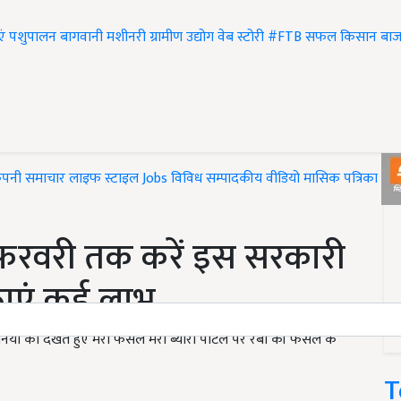
एं
पशुपालन
बागवानी
मशीनरी
ग्रामीण उद्योग
वेब स्टोरी
#FTB
सफल किसान
बाज
ंपनी समाचार
लाइफ स्टाइल
Jobs
विविध
सम्पादकीय
वीडियो
मासिक पत्रिका
#T
रवरी तक करें इस सरकारी
ठाएं कई लाभ
ियों को देखते हुए मेरी फसल मेरा ब्योरा पोर्टल पर रबी की फसल के
T