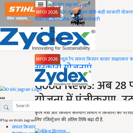
MFOI 2026
होम
ख़बरें
मौसम
खेती-बाड़ी
सरकारी योजना
गैलरी
वीडियो
मासिक पत्रिका
डायरेक्टरी
हिंदी
MFOI 2026
न्यूज़ रैप
सफल किसान
बाजार
साक्षात्कार
क
Home
सरकारी योजनाएं
Good News: अब 28 फ
योजना में पंजीकरण, उ
कृषि मंत्री और किसान कल्याण विभाग ने किसानों की परेशान
लिए रजिस्ट्रेशन की अंतिम तिथि बढ़ा दी है.
#Top on Krishi Jagran
सफल किसान