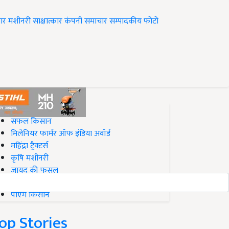
ार
मशीनरी
साक्षात्कार
कंपनी समाचार
सम्पादकीय
फोटो
op on Krishi Jagran
सफल किसान
मिलेनियर फार्मर ऑफ इंडिया अवॉर्ड
महिंद्रा ट्रैक्टर्स
कृषि मशीनरी
जायद की फसल
बिज़नेस आइडियाज
पीएम किसान
op Stories