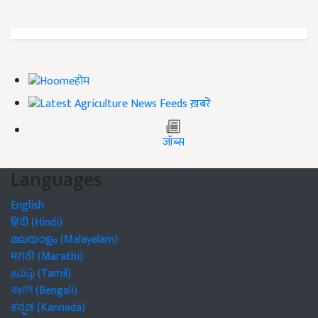
होम
ख़बरें
जॉब्स
Languages
English
हिंदी (Hindi)
മലയാളം (Malayalam)
मराठी (Marathi)
தமிழ் (Tamil)
বাঙালি (Bengali)
ಕನ್ನಡ (Kannada)