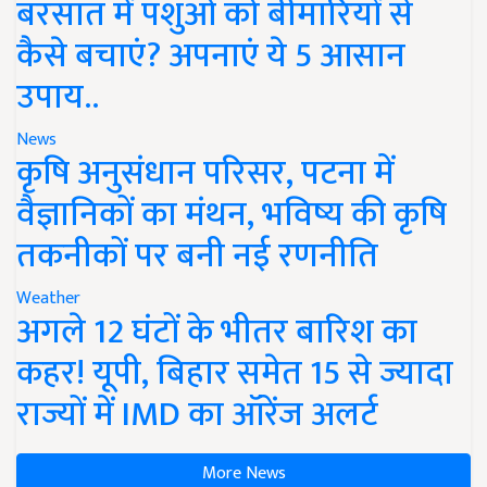
बरसात में पशुओं को बीमारियों से
कैसे बचाएं? अपनाएं ये 5 आसान
उपाय..
News
कृषि अनुसंधान परिसर, पटना में
वैज्ञानिकों का मंथन, भविष्य की कृषि
तकनीकों पर बनी नई रणनीति
Weather
अगले 12 घंटों के भीतर बारिश का
कहर! यूपी, बिहार समेत 15 से ज्यादा
राज्यों में IMD का ऑरेंज अलर्ट
More News