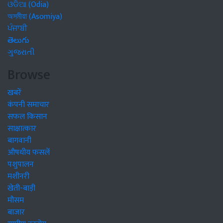
ଓଡିଆ (Odia)
অসমীয়া (Asomiya)
ਪੰਜਾਬੀ
తెలుగు
ગુજરાતી
Browse
खबरें
कंपनी समाचार
सफल किसान
साक्षात्कार
बागवानी
औषधीय फसलें
पशुपालन
मशीनरी
खेती-बाड़ी
मौसम
बाजार