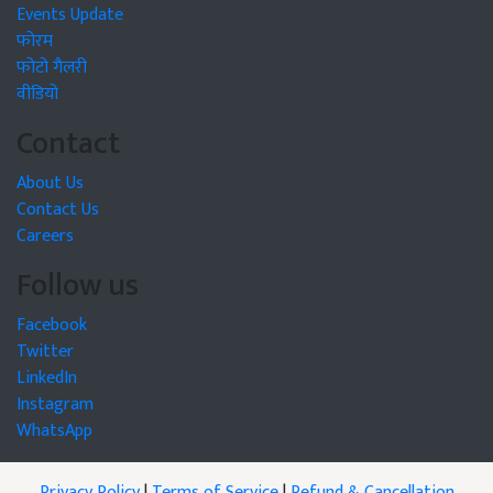
Events Update
फोरम
फोटो गैलरी
वीडियो
Contact
About Us
Contact Us
Careers
Follow us
Facebook
Twitter
LinkedIn
Instagram
WhatsApp
Privacy Policy
|
Terms of Service
|
Refund & Cancellation