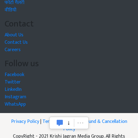
फोटो गैलरी
वीडियो
Contact
About Us
Contact Us
Careers
Follow us
Facebook
Twitter
LinkedIn
Instagram
WhatsApp
Privacy Policy
|
Terms of Service
|
Refund & Cancellation
Policy
CopyRight - 2021 Krishi Jagran Media Group. All Rights