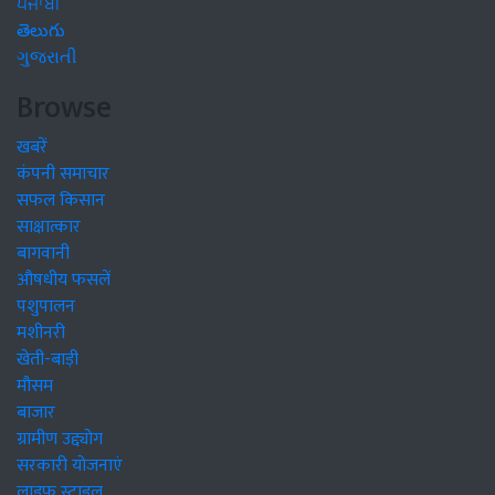
ਪੰਜਾਬੀ
తెలుగు
ગુજરાતી
Browse
खबरें
कंपनी समाचार
सफल किसान
साक्षात्कार
बागवानी
औषधीय फसलें
पशुपालन
मशीनरी
खेती-बाड़ी
मौसम
बाजार
ग्रामीण उद्द्योग
सरकारी योजनाएं
लाइफ स्टाइल