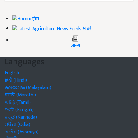
होम
ख़बरें
जॉब्स
Languages
English
हिंदी (Hindi)
മലയാളം (Malayalam)
मराठी (Marathi)
தமிழ் (Tamil)
বাঙালি (Bengali)
ಕನ್ನಡ (Kannada)
ଓଡିଆ (Odia)
অসমীয়া (Asomiya)