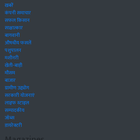
खबरें
कंपनी समाचार
सफल किसान
साक्षात्कार
बागवानी
औषधीय फसलें
पशुपालन
मशीनरी
खेती-बाड़ी
मौसम
बाजार
ग्रामीण उद्द्योग
सरकारी योजनाएं
लाइफ स्टाइल
सम्पादकीय
जॉब्स
डायरेक्टरी
Magazines