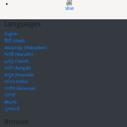
जॉब्स
Languages
English
हिंदी (Hindi)
മലയാളം (Malayalam)
मराठी (Marathi)
தமிழ் (Tamil)
বাঙালি (Bengali)
ಕನ್ನಡ (Kannada)
ଓଡିଆ (Odia)
অসমীয়া (Asomiya)
ਪੰਜਾਬੀ
తెలుగు
ગુજરાતી
Browse