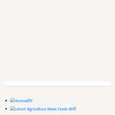
होम
ख़बरें