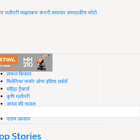
ार
मशीनरी
साक्षात्कार
कंपनी समाचार
सम्पादकीय
फोटो
op on Krishi Jagran
सफल किसान
मिलेनियर फार्मर ऑफ इंडिया अवॉर्ड
महिंद्रा ट्रैक्टर्स
कृषि मशीनरी
जायद की फसल
बिज़नेस आइडियाज
पीएम किसान
op Stories