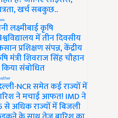
ात्रता, खर्च सबकुछ..
ws
ानी लक्ष्मीबाई कृषि
िश्वविद्यालय में तीन दिवसीय
िसान प्रशिक्षण संपन्न, केंद्रीय
ृषि मंत्री शिवराज सिंह चौहान
े किया संबोधित
ather
िल्ली-NCR समेत कई राज्यों में
ारिश ने मचाई आफत! IMD ने
5 से अधिक राज्यों में बिजली
ड़कने के साथ तेज बारिश का