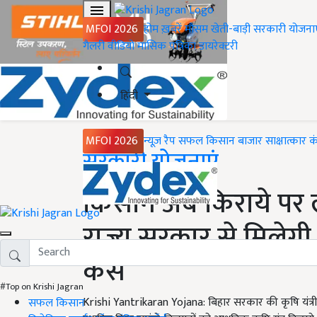
MFOI 2026
होम
ख़बरें
मौसम
खेती-बाड़ी
सरकारी योजना
गैलरी
वीडियो
मासिक पत्रिका
डायरेक्टरी
हिंदी
MFOI 2026
न्यूज़ रैप
सफल किसान
बाजार
साक्षात्कार
क
Home
सरकारी योजनाएं
किसान अब किराये पर ले
राज्य सरकार से मिलेगी
कैसे
#Top on Krishi Jagran
Krishi Yantrikaran Yojana: बिहार सरकार की कृषि यंत्र
सफल किसान