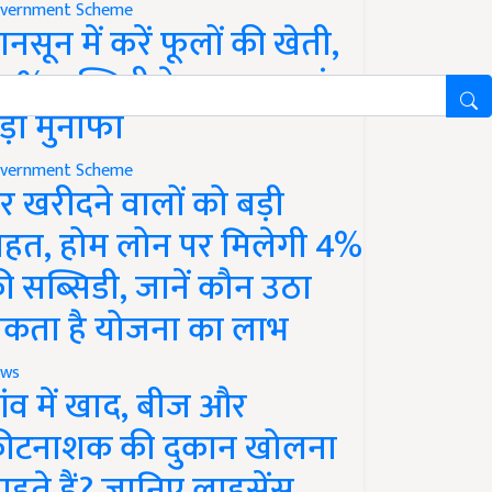
vernment Scheme
ानसून में करें फूलों की खेती,
0% सब्सिडी के साथ कमाएं
ड़ा मुनाफा
vernment Scheme
र खरीदने वालों को बड़ी
ाहत, होम लोन पर मिलेगी 4%
ी सब्सिडी, जानें कौन उठा
कता है योजना का लाभ
ws
ांव में खाद, बीज और
ीटनाशक की दुकान खोलना
ाहते हैं? जानिए लाइसेंस,