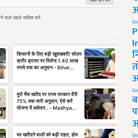
अ
Go
P
I
न
त
अ
Go
ब
प
अ
Go