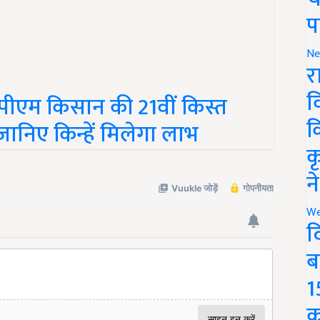
प
Ne
र
व
पीएम किसान की 21वीं किस्त
क
जानिए किन्हें मिलेगा लाभ
क
न
We
द
ब
1
क