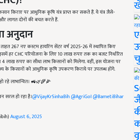
 (CHC)?
ख
सान किराए पर आधुनिक कृषि यंत्र प्राप्त कर सकते हैं. ये यंत्र जैसे-
 समय और लागत दोनों की बचत करते हैं.
गा अनुदान
ए
ऊ
ाहत 267 नए कस्टम हायरिंग सेंटर वर्ष 2025-26 में स्थापित किए
े. इसमें हर CHC परियोजना के लिए 10 लाख रुपए तक का बजट निर्धारित
च
4 लाख रुपए का सीधा लाभ किसानों को मिलेगा. वहीं, इस योजना पर
्य के किसानों को आधुनिक कृषि उपकरण किराये पर उपलब्ध होंगे.
 हो रहे लाभान्वित। 🚜🌿🌾🌽
S
ज
न सरल हो रहा है।
@VijayKrSinhaBih
@AgriGoI
@BametiBihar
क
ibih)
August 6, 2025
क
वृ