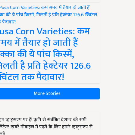
usa Corn Varieties: कम
मय में तैयार हो जाती हैं
क्का की ये पांच किस्में,
िलती है प्रति हेक्टेयर 126.6
्विंटल तक पैदावार!
More Stories
हम व्हाट्सएप पर हैं! कृषि से संबंधित देशभर की सभी
लेटेस्ट ख़बरें मोबाइल में पढ़ने के लिए हमारे व्हाट्सएप से
जुड़ें.