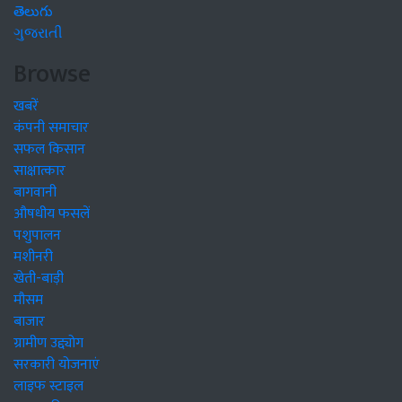
తెలుగు
ગુજરાતી
Browse
खबरें
कंपनी समाचार
सफल किसान
साक्षात्कार
बागवानी
औषधीय फसलें
पशुपालन
मशीनरी
खेती-बाड़ी
मौसम
बाजार
ग्रामीण उद्द्योग
सरकारी योजनाएं
लाइफ स्टाइल