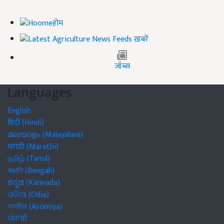
होम
ख़बरें
जॉब्स
Languages
English
हिंदी (Hindi)
മലയാളം (Malayalam)
मराठी (Marathi)
தமிழ் (Tamil)
বাঙালি (Bengali)
ಕನ್ನಡ (Kannada)
ଓଡିଆ (Odia)
অসমীয়া (Asomiya)
ਪੰਜਾਬੀ