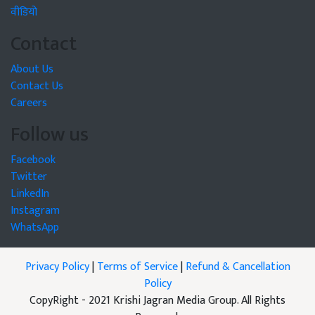
वीडियो
Contact
About Us
Contact Us
Careers
Follow us
Facebook
Twitter
LinkedIn
Instagram
WhatsApp
Privacy Policy
|
Terms of Service
|
Refund & Cancellation
Policy
CopyRight - 2021 Krishi Jagran Media Group. All Rights