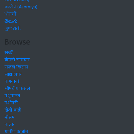
অসমীয়া (Asomiya)
ਪੰਜਾਬੀ
తెలుగు
ગુજરાતી
Browse
खबरें
कंपनी समाचार
सफल किसान
साक्षात्कार
बागवानी
औषधीय फसलें
पशुपालन
मशीनरी
खेती-बाड़ी
मौसम
बाजार
ग्रामीण उद्द्योग