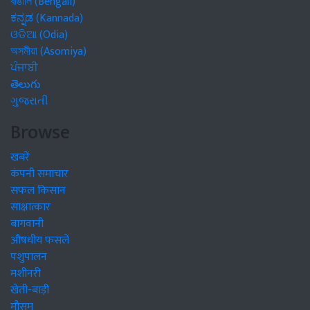
বাঙালি (Bengali)
ಕನ್ನಡ (Kannada)
ଓଡିଆ (Odia)
অসমীয়া (Asomiya)
ਪੰਜਾਬੀ
తెలుగు
ગુજરાતી
Browse
खबरें
कंपनी समाचार
सफल किसान
साक्षात्कार
बागवानी
औषधीय फसलें
पशुपालन
मशीनरी
खेती-बाड़ी
मौसम