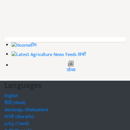
होम
ख़बरें
जॉब्स
Languages
English
हिंदी (Hindi)
മലയാളം (Malayalam)
मराठी (Marathi)
தமிழ் (Tamil)