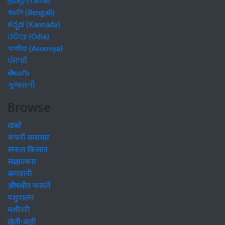
தமிழ் (Tamil)
বাঙালি (Bengali)
ಕನ್ನಡ (Kannada)
ଓଡିଆ (Odia)
অসমীয়া (Asomiya)
ਪੰਜਾਬੀ
తెలుగు
ગુજરાતી
Browse
खबरें
कंपनी समाचार
सफल किसान
साक्षात्कार
बागवानी
औषधीय फसलें
पशुपालन
मशीनरी
खेती-बाड़ी