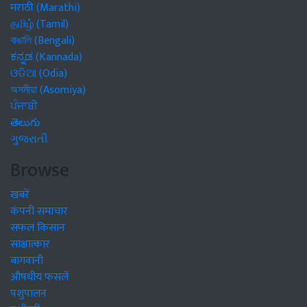
मराठी (Marathi)
தமிழ் (Tamil)
বাঙালি (Bengali)
ಕನ್ನಡ (Kannada)
ଓଡିଆ (Odia)
অসমীয়া (Asomiya)
ਪੰਜਾਬੀ
తెలుగు
ગુજરાતી
Browse
खबरें
कंपनी समाचार
सफल किसान
साक्षात्कार
बागवानी
औषधीय फसलें
पशुपालन