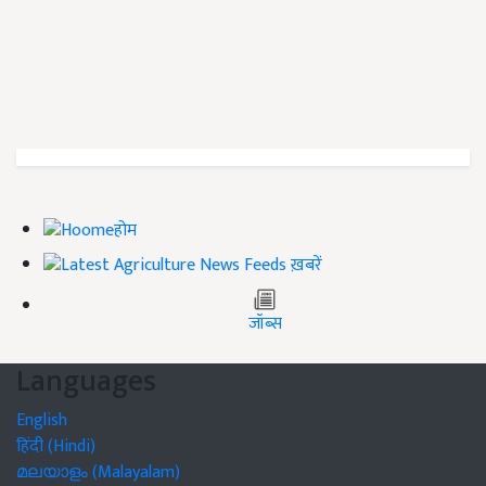
होम
ख़बरें
जॉब्स
Languages
English
हिंदी (Hindi)
മലയാളം (Malayalam)