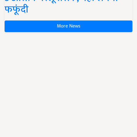
फफूंदी
More News