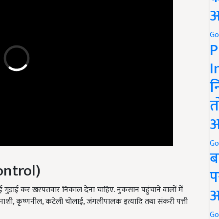
अ
Go
P
I
न
त
अ
Go
ब
ntrol)
प
ाई गुड़ाई कर खरपतवार निकाल देना चाहिए. नुकसान पहुंचाने वालों में
अ
ानाशी, कृष्णनील, कटेली चोलाई, जंगलीपालक इत्यादि तथा संकरी पत्ती
Go