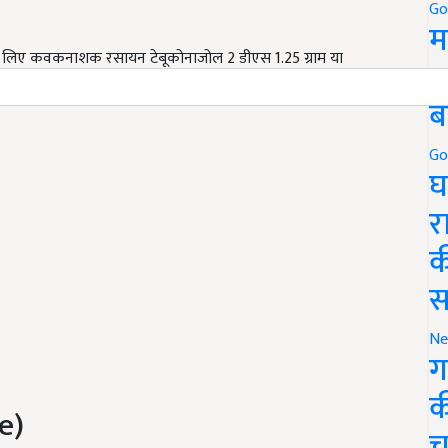
Go
म
के लिए कवकनाशक रसायन टेबूकोनाजोल 2 डीएस 1.25 ग्राम या
5
ेना चाहिए.
ब
Go
घ
र
क
स
Ne
ग
क
e)
च