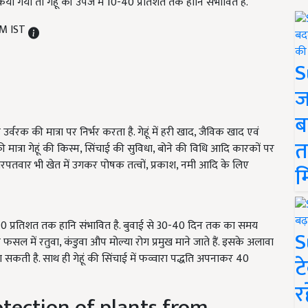
 किया गया तो गेहूं की उपज मे 10-40 प्रतिशत तक हानि संभावित है.
PM IST
S
ज
ब
रक की मात्रा पर निर्भर करता है. गेहूं में हरी खाद, जैविक खाद एवं
त
मात्रा गेहूं की किस्म, सिंचाई की सुविधा, बोने की विधि आदि कारकों पर
 खरपतवार भी खेत में उगकर पोषक तत्वों, प्रकाश, नमी आदि के लिए
म
0-40 प्रतिशत तक हानि संभावित है. बुवाई से 30-40 दिन तक का समय
S
ी फसल में रतुवा, कंडुवा औप मोल्या रोग प्रमुख माने जाते हैं. इसके अलावा
कती है. साथ ही गेहूं की सिंचाई में फव्वारा पद्धति अपनाकर 40
ट
र
otection of plants from