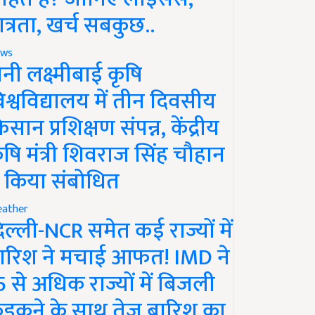
ात्रता, खर्च सबकुछ..
ws
ानी लक्ष्मीबाई कृषि
िश्वविद्यालय में तीन दिवसीय
िसान प्रशिक्षण संपन्न, केंद्रीय
ृषि मंत्री शिवराज सिंह चौहान
े किया संबोधित
ather
िल्ली-NCR समेत कई राज्यों में
ारिश ने मचाई आफत! IMD ने
5 से अधिक राज्यों में बिजली
ड़कने के साथ तेज बारिश का