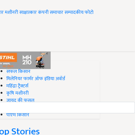
ार
मशीनरी
साक्षात्कार
कंपनी समाचार
सम्पादकीय
फोटो
op on Krishi Jagran
सफल किसान
मिलेनियर फार्मर ऑफ इंडिया अवॉर्ड
महिंद्रा ट्रैक्टर्स
कृषि मशीनरी
जायद की फसल
बिज़नेस आइडियाज
पीएम किसान
op Stories