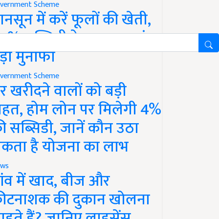
vernment Scheme
ानसून में करें फूलों की खेती,
0% सब्सिडी के साथ कमाएं
ड़ा मुनाफा
vernment Scheme
र खरीदने वालों को बड़ी
ाहत, होम लोन पर मिलेगी 4%
ी सब्सिडी, जानें कौन उठा
कता है योजना का लाभ
ws
ांव में खाद, बीज और
ीटनाशक की दुकान खोलना
ाहते हैं? जानिए लाइसेंस,