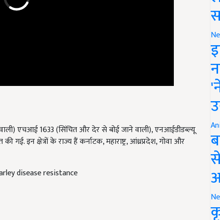
स
Ne
इ
न
'
उ
 वाली) एचआई 1633 (सिंचित और देर से बोई जाने वाली), एनआईडीडब्ल्यू
An
 इन क्षेत्रों के राज्य हैं कर्नाटक, महाराष्ट्र, आंध्रप्रदेश, गोवा और
ब
स
arley disease resistance
आ
Ne
क
ं की किस्म