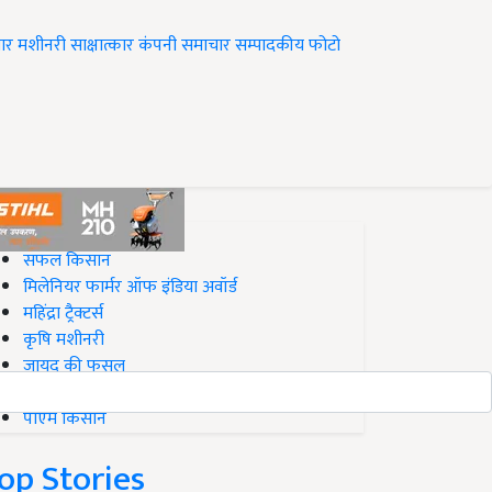
ार
मशीनरी
साक्षात्कार
कंपनी समाचार
सम्पादकीय
फोटो
op on Krishi Jagran
सफल किसान
मिलेनियर फार्मर ऑफ इंडिया अवॉर्ड
महिंद्रा ट्रैक्टर्स
कृषि मशीनरी
जायद की फसल
बिज़नेस आइडियाज
पीएम किसान
op Stories