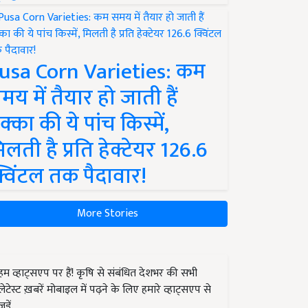
usa Corn Varieties: कम
मय में तैयार हो जाती हैं
क्का की ये पांच किस्में,
िलती है प्रति हेक्टेयर 126.6
्विंटल तक पैदावार!
More Stories
हम व्हाट्सएप पर हैं! कृषि से संबंधित देशभर की सभी
लेटेस्ट ख़बरें मोबाइल में पढ़ने के लिए हमारे व्हाट्सएप से
जुड़ें.