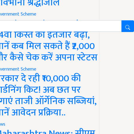
ावभीनी श्रद्धांजलि
vernment Scheme
M Kisan Yojana Update:
4वीं किस्त का इंतजार बढ़ा,
ानें कब मिल सकते हैं ₹2,000
र कैसे चेक करें अपना स्टेटस
vernment Scheme
रकार दे रही ₹10,000 की
ार्डनिंग किट! अब छत पर
गाएं ताजी ऑर्गेनिक सब्जियां,
ानें आवेदन प्रक्रिया..
ws
aharashtra News: सीएम