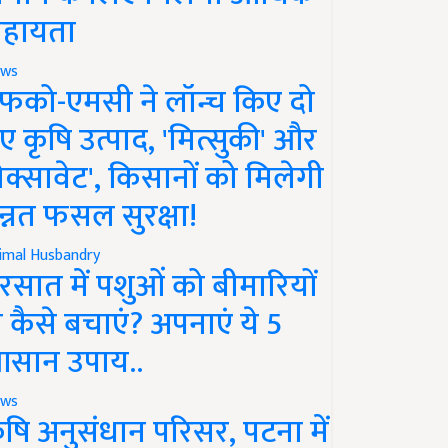
हायता
ws
फको-एमसी ने लॉन्च किए दो
ए कृषि उत्पाद, 'मित्सुकी' और
नेक्सावेट', किसानों को मिलेगी
न्नत फसल सुरक्षा!
imal Husbandry
रसात में पशुओं को बीमारियों
े कैसे बचाएं? अपनाएं ये 5
सान उपाय..
ws
ृषि अनुसंधान परिसर, पटना में