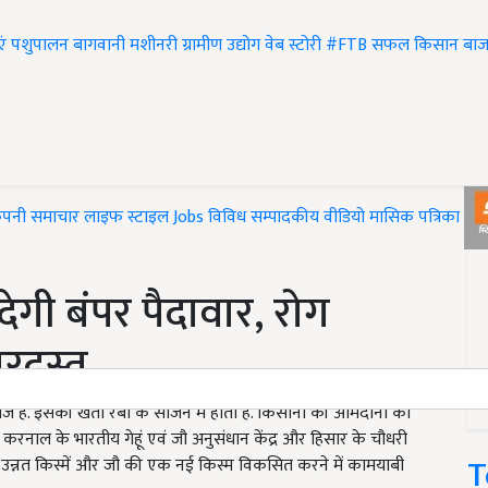
एं
पशुपालन
बागवानी
मशीनरी
ग्रामीण उद्योग
वेब स्टोरी
#FTB
सफल किसान
बाज
ंपनी समाचार
लाइफ स्टाइल
Jobs
विविध
सम्पादकीय
वीडियो
मासिक पत्रिका
#T
 देगी बंपर पैदावार, रोग
बरदस्त
नाज है. इसकी खेती रबी के सीजन में होती है. किसानों की आमदानी को
में करनाल के भारतीय गेहूं एवं जौ अनुसंधान केंद्र और हिसार के चौधरी
T
र उन्नत किस्में और जौ की एक नई किस्म विकसित करने में कामयाबी