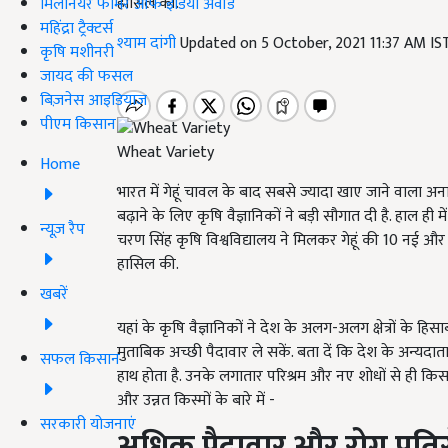
हासिल की.
मिलेनियर फार्मर ऑफ इंडिया अवॉर्ड
महिंद्रा ट्रैक्टर्स
श्याम दांगी
Updated on 5 October, 2021 11:37 AM I
कृषि मशीनरी
जायद की फसल
बिज़नेस आइडियाज
पीएम किसान
Wheat Variety
Home
भारत में गेहूं चावल के बाद सबसे ज्यादा खाए जाने वाला अ
बढ़ाने के लिए कृषि वैज्ञानिकों ने बड़ी सौगात दी है. हाल ही 
न्यूज़ रैप
चरण सिंह कृषि विश्वविद्यालय ने मिलकर गेहूं की 10 नई औ
हासिल की.
खबरें
यहां के कृषि वैज्ञानिकों ने देश के अलग-अलग क्षेत्रों के 
मुताबिक अच्छी पैदावार ले सकें. बता दें कि देश के अन्यदात
सफल किसान
हाथ होता है. उनके लगातार परिश्रम और नए शोधों से ही किस
और उन्नत किस्मों के बारे में -
सरकारी योजनाएं
अधिक
पैदावार
और
रोग
प्रत