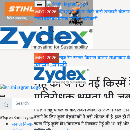
MFOI 2026
होम
ख़बरें
मौसम
खेती-बाड़ी
सरकारी योजना
गैलरी
वीडियो
मासिक पत्रिका
डायरेक्टरी
हिंदी
MFOI 2026
न्यूज़ रैप
सफल किसान
बाजार
साक्षात्कार
क
Home
खेती-बाड़ी
गेहूं की ये 10 नई किस्में
प्रतिरोधक क्षमता भी ज
भारत में गेहूं चावल के बाद सबसे ज्यादा खाए जाने वाला अ
बढ़ाने के लिए कृषि वैज्ञानिकों ने बड़ी सौगात दी है. हाल ही 
#Top on Krishi Jagran
चरण सिंह कृषि विश्वविद्यालय ने मिलकर गेहूं की 10 नई औ
सफल किसान