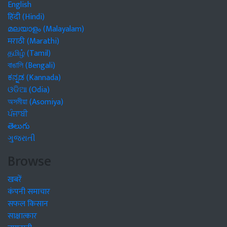
English
हिंदी (Hindi)
മലയാളം (Malayalam)
मराठी (Marathi)
தமிழ் (Tamil)
বাঙালি (Bengali)
ಕನ್ನಡ (Kannada)
ଓଡିଆ (Odia)
অসমীয়া (Asomiya)
ਪੰਜਾਬੀ
తెలుగు
ગુજરાતી
Browse
खबरें
कंपनी समाचार
सफल किसान
साक्षात्कार