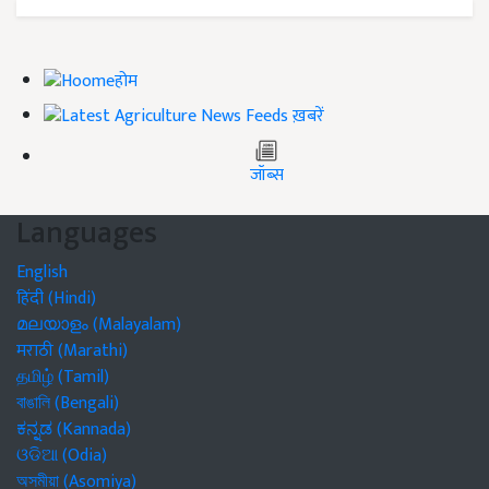
होम
ख़बरें
जॉब्स
Languages
English
हिंदी (Hindi)
മലയാളം (Malayalam)
मराठी (Marathi)
தமிழ் (Tamil)
বাঙালি (Bengali)
ಕನ್ನಡ (Kannada)
ଓଡିଆ (Odia)
অসমীয়া (Asomiya)