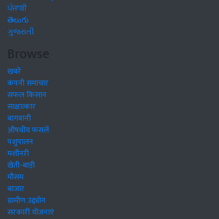
ਪੰਜਾਬੀ
తెలుగు
ગુજરાતી
Browse
खबरें
कंपनी समाचार
सफल किसान
साक्षात्कार
बागवानी
औषधीय फसलें
पशुपालन
मशीनरी
खेती-बाड़ी
मौसम
बाजार
ग्रामीण उद्द्योग
सरकारी योजनाएं