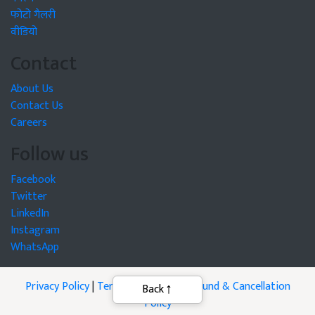
फोटो गैलरी
वीडियो
Contact
About Us
Contact Us
Careers
Follow us
Facebook
Twitter
LinkedIn
Instagram
WhatsApp
Privacy Policy
|
Terms of Service
|
Refund & Cancellation
Back
Policy