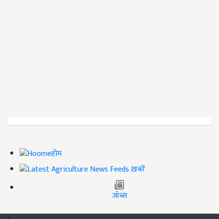
होम
ख़बरें
जॉब्स