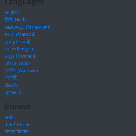
Languages
English
हिंदी (Hindi)
മലയാളം (Malayalam)
मराठी (Marathi)
தமிழ் (Tamil)
বাঙালি (Bengali)
ಕನ್ನಡ (Kannada)
ଓଡିଆ (Odia)
অসমীয়া (Asomiya)
ਪੰਜਾਬੀ
తెలుగు
ગુજરાતી
Browse
खबरें
कंपनी समाचार
सफल किसान