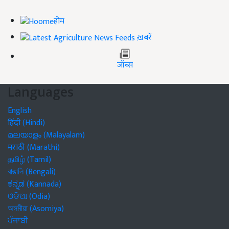
होम
ख़बरें
जॉब्स
Languages
English
हिंदी (Hindi)
മലയാളം (Malayalam)
मराठी (Marathi)
தமிழ் (Tamil)
বাঙালি (Bengali)
ಕನ್ನಡ (Kannada)
ଓଡିଆ (Odia)
অসমীয়া (Asomiya)
ਪੰਜਾਬੀ