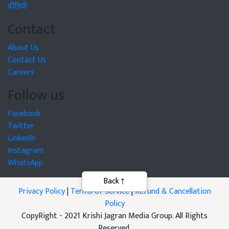
वीडियो
Contact
About Us
Contact Us
Careers
Follow us
Facebook
Twitter
LinkedIn
Instagram
WhatsApp
Back
Privacy Policy
|
Terms of Service
|
Refund & Cancellation
Policy
CopyRight - 2021 Krishi Jagran Media Group. All Rights
Reserved.