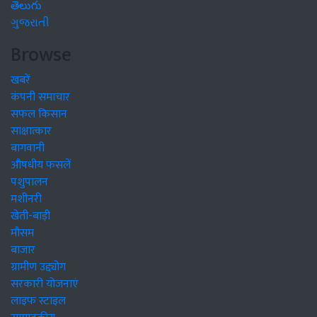
తెలుగు
ગુજરાતી
Browse
खबरें
कंपनी समाचार
सफल किसान
साक्षात्कार
बागवानी
औषधीय फसलें
पशुपालन
मशीनरी
खेती-बाड़ी
मौसम
बाजार
ग्रामीण उद्द्योग
सरकारी योजनाएं
लाइफ स्टाइल