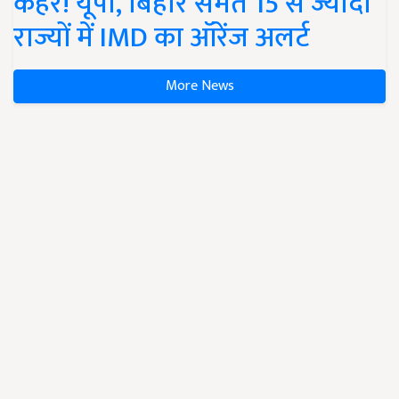
कहर! यूपी, बिहार समेत 15 से ज्यादा
राज्यों में IMD का ऑरेंज अलर्ट
More News