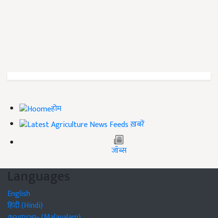
होम
ख़बरें
जॉब्स
Languages
English
हिंदी (Hindi)
മലയാളം (Malayalam)