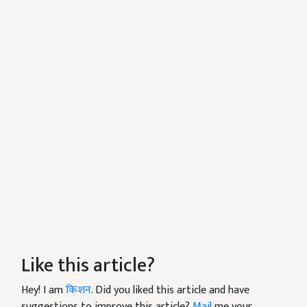
Like this article?
Hey! I am
किशन
. Did you liked this article and have
suggestions to improve this article?
Mail
me your