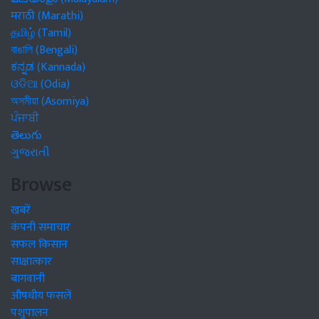
मराठी (Marathi)
தமிழ் (Tamil)
বাঙালি (Bengali)
ಕನ್ನಡ (Kannada)
ଓଡିଆ (Odia)
অসমীয়া (Asomiya)
ਪੰਜਾਬੀ
తెలుగు
ગુજરાતી
Browse
खबरें
कंपनी समाचार
सफल किसान
साक्षात्कार
बागवानी
औषधीय फसलें
पशुपालन