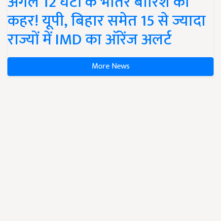
अगले 12 घंटों के भीतर बारिश का
कहर! यूपी, बिहार समेत 15 से ज्यादा
राज्यों में IMD का ऑरेंज अलर्ट
More News