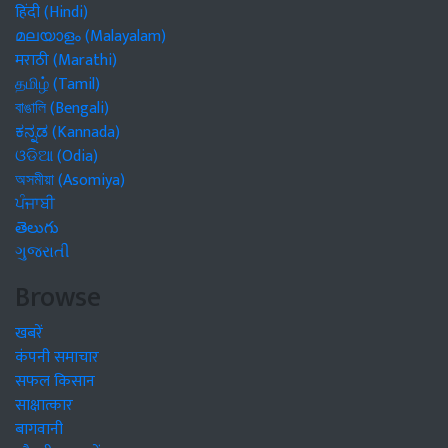
हिंदी (Hindi)
മലയാളം (Malayalam)
मराठी (Marathi)
தமிழ் (Tamil)
বাঙালি (Bengali)
ಕನ್ನಡ (Kannada)
ଓଡିଆ (Odia)
অসমীয়া (Asomiya)
ਪੰਜਾਬੀ
తెలుగు
ગુજરાતી
Browse
खबरें
कंपनी समाचार
सफल किसान
साक्षात्कार
बागवानी