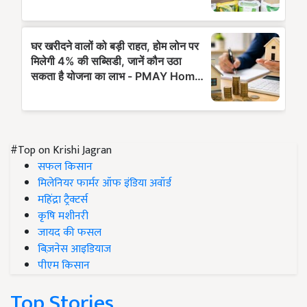
#Top on Krishi Jagran
सफल किसान
मिलेनियर फार्मर ऑफ इंडिया अवॉर्ड
महिंद्रा ट्रैक्टर्स
कृषि मशीनरी
जायद की फसल
बिज़नेस आइडियाज
पीएम किसान
Top Stories