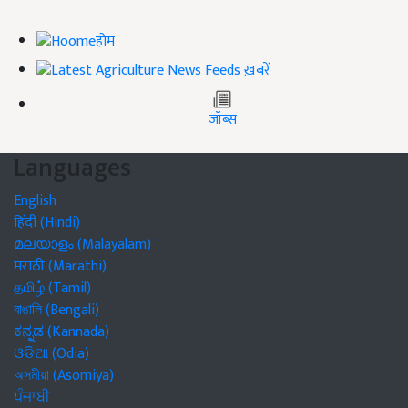
होम
ख़बरें
जॉब्स
Languages
English
हिंदी (Hindi)
മലയാളം (Malayalam)
मराठी (Marathi)
தமிழ் (Tamil)
বাঙালি (Bengali)
ಕನ್ನಡ (Kannada)
ଓଡିଆ (Odia)
অসমীয়া (Asomiya)
ਪੰਜਾਬੀ