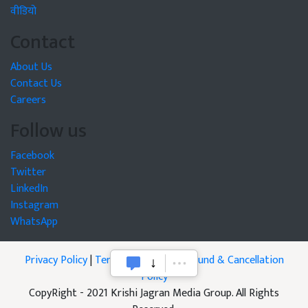
वीडियो
Contact
About Us
Contact Us
Careers
Follow us
Facebook
Twitter
LinkedIn
Instagram
WhatsApp
Privacy Policy
|
Terms of Service
|
Refund & Cancellation
Policy
CopyRight - 2021 Krishi Jagran Media Group. All Rights