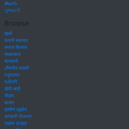
తెలుగు
ગુજરાતી
Browse
खबरें
कंपनी समाचार
सफल किसान
साक्षात्कार
बागवानी
औषधीय फसलें
पशुपालन
मशीनरी
खेती-बाड़ी
मौसम
बाजार
ग्रामीण उद्द्योग
सरकारी योजनाएं
लाइफ स्टाइल