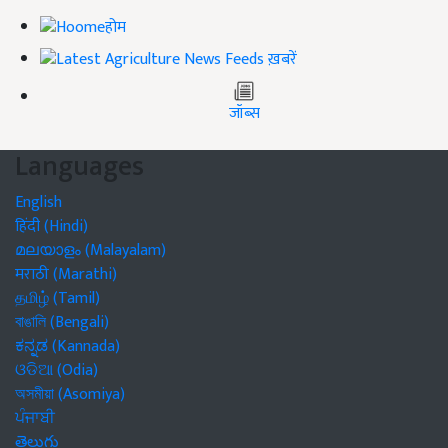
होम
ख़बरें
जॉब्स
Languages
English
हिंदी (Hindi)
മലയാളം (Malayalam)
मराठी (Marathi)
தமிழ் (Tamil)
বাঙালি (Bengali)
ಕನ್ನಡ (Kannada)
ଓଡିଆ (Odia)
অসমীয়া (Asomiya)
ਪੰਜਾਬੀ
తెలుగు