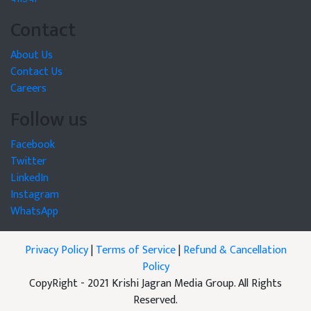
Contact
About Us
Contact Us
Careers
Follow us
Facebook
Twitter
LinkedIn
Instagram
WhatsApp
Privacy Policy
|
Terms of Service
|
Refund & Cancellation
Policy
CopyRight - 2021 Krishi Jagran Media Group. All Rights
Reserved.