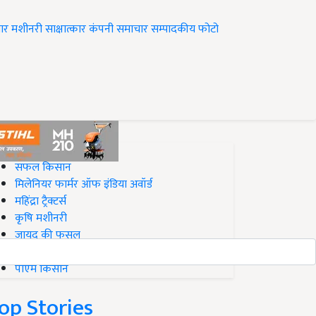
ार
मशीनरी
साक्षात्कार
कंपनी समाचार
सम्पादकीय
फोटो
op on Krishi Jagran
सफल किसान
मिलेनियर फार्मर ऑफ इंडिया अवॉर्ड
महिंद्रा ट्रैक्टर्स
कृषि मशीनरी
जायद की फसल
बिज़नेस आइडियाज
पीएम किसान
op Stories