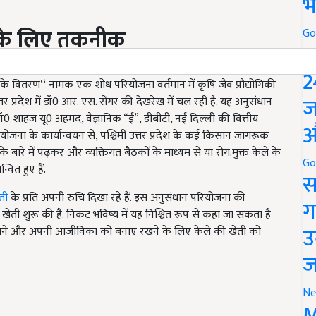
भ
े के लिए तकनीक
Go
P
‘टिशू कल्चर तकनीक के माध्यम से रोग.मुक्त केला पौधों का उत्पादन व
2
े वितरण‘‘ नामक एक शोध परियोजना वर्तमान में कृषि जैव प्रौद्योगिकी
ज
र प्रदेश में डॉ0 आर. एस. सेंगर की देखरेख में चल रही है. यह अनुसंधान
ॉ0 शाहज यू0 अहमद, वैज्ञानिक “ई”, डीबीटी, नई दिल्ली की वित्तीय
औ
जना के कार्यान्वयन से, पश्चिमी उत्तर प्रदेश के कई किसान जागरूक
के बारे में पढ़कर और व्यक्तिगत बैठकों के माध्यम से या रोग.मुक्त केले के
Go
वित हुए हैं.
स
ती
के प्रति अपनी रुचि दिखा रहे हैं. इस अनुसंधान परियोजना की
ग
 खेती शुरू की है. निकट भविष्य में यह निश्चित रूप से कहा जा सकता है
उ
ढ़ाने और अपनी आजीविका को बनाए रखने के लिए केले की खेती को
ज
Ne
M