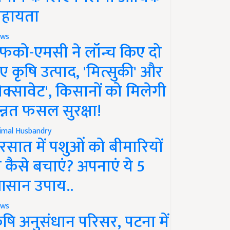
हायता
ws
फको-एमसी ने लॉन्च किए दो
ए कृषि उत्पाद, 'मित्सुकी' और
नेक्सावेट', किसानों को मिलेगी
न्नत फसल सुरक्षा!
imal Husbandry
रसात में पशुओं को बीमारियों
े कैसे बचाएं? अपनाएं ये 5
सान उपाय..
ws
ृषि अनुसंधान परिसर, पटना में