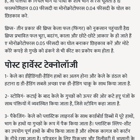
है, जो पत्तियों के निचले भाग या पौधों के शीर्ष भाग से रस चूसता है द्य
फास्फोमिडान 0.03 फीसदी या मोनोक्रोटोफास 0.04 फीसदी के घोल का
छिडकाव करे.
थ्रिप्स- तीन प्रकार की थ्रिप्स केला फल (फिंगर) को नुकसान पहुंचाती हैद्य
थ्रिप्स प्रभावित फल भूरा, बदरंग, काला और छोटे-छोटे आकार के हो जाते हैं
ए मोनोक्रोटोफास 0.05 फीसदी का घोल बनाकर छिड़काव करें और मोटे
कोरे कपड़े से गुच्छे को ढंकने से भी कीट का प्रकोप कम होता है.
पोस्ट हार्वेस्ट टेक्नोलॉजी
1- केले का डीहैंडिंगडी-हैंडिंग हाथों का अलग होना और केले के डंठल को
हटाना द्य डी-हैंडिंग सबसे अच्छा एक डी-हैंडिंग चाकू के साथ किया जाता है.
2- स्टोविगं- कटाई के बाद केले के गुच्छों को ऊपर की ओर कटे हएु पंजों के
साथ पंक्तियों में व्यवस्थित किया जाता है, जिसे स्टोविग कहा जाता है.
3- पैकेजिंग- केले को प्लास्टिक लाइनर्स के साथ कार्डबोर्ड डिब्बों में पूरे हाथों,
भाग के हाथों या गुच्छों के रूप में पैक किया जाता है। प्लास्टिक स्लिप-शीट
का उपयोग पूर्ण हाथों के बीच किया जाता है और शोषक कागज को कार्टन
के नीचे रखा जाता है। परिवहन के लिए पिकअप और डिलीवरी में आसानी के