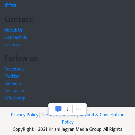
वीडियो
Contact
About Us
Contact Us
Careers
Follow us
Facebook
Twitter
LinkedIn
Instagram
WhatsApp
Privacy Policy
|
Terms of Service
|
Refund & Cancellation
Policy
CopyRight - 2021 Krishi Jagran Media Group. All Rights