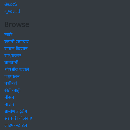
తెలుగు
ગુજરાતી
Browse
खबरें
कंपनी समाचार
सफल किसान
साक्षात्कार
बागवानी
औषधीय फसलें
पशुपालन
मशीनरी
खेती-बाड़ी
मौसम
बाजार
ग्रामीण उद्द्योग
सरकारी योजनाएं
लाइफ स्टाइल