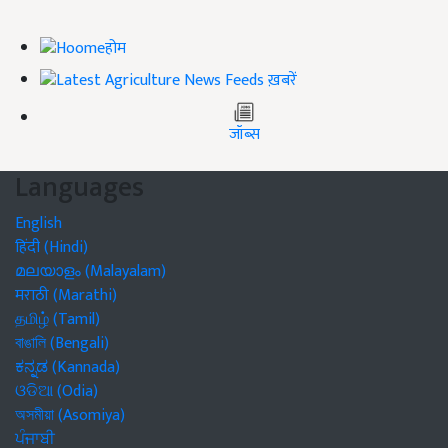
होम
ख़बरें
जॉब्स
Languages
English
हिंदी (Hindi)
മലയാളം (Malayalam)
मराठी (Marathi)
தமிழ் (Tamil)
বাঙালি (Bengali)
ಕನ್ನಡ (Kannada)
ଓଡିଆ (Odia)
অসমীয়া (Asomiya)
ਪੰਜਾਬੀ