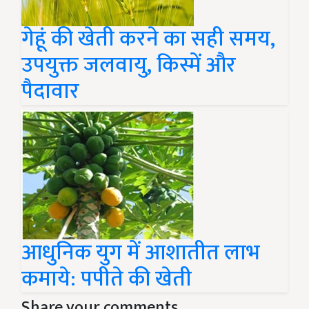
गेहूं की खेती करने का सही समय,
उपयुक्त जलवायु, किस्में और
पैदावार
आधुनिक युग में आशातीत लाभ
कमाये: पपीते की खेती
Share your comments