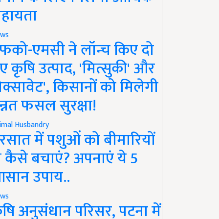
हायता
ws
फको-एमसी ने लॉन्च किए दो
ए कृषि उत्पाद, 'मित्सुकी' और
नेक्सावेट', किसानों को मिलेगी
न्नत फसल सुरक्षा!
imal Husbandry
रसात में पशुओं को बीमारियों
े कैसे बचाएं? अपनाएं ये 5
सान उपाय..
ws
ृषि अनुसंधान परिसर, पटना में