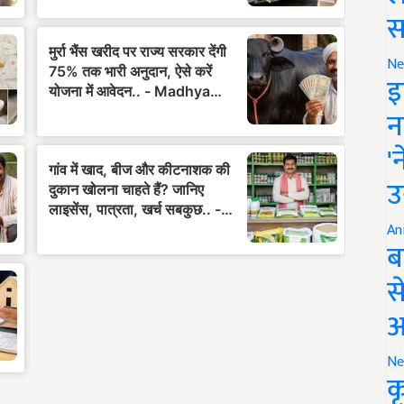
स
Ne
इ
न
'
उ
An
ब
स
आ
Ne
क