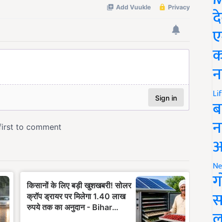
द
ए
क
न
Li
ब
न
आ
Ne
ग
स
ल