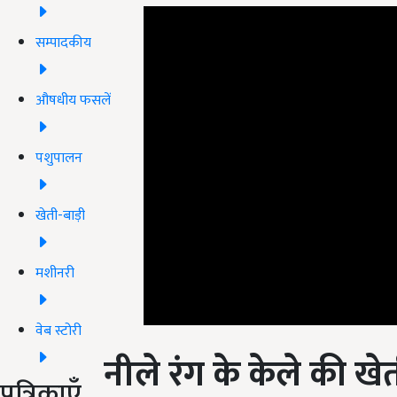
सम्पादकीय
औषधीय फसलें
पशुपालन
खेती-बाड़ी
मशीनरी
वेब स्टोरी
नीले रंग के केले की खे
पत्रिकाएँ
मीडिया में आई खबरों के मुताबिक, दक्षिण पूर्व एशिया में नील