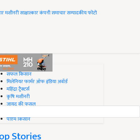
ार
मशीनरी
साक्षात्कार
कंपनी समाचार
सम्पादकीय
फोटो
op on Krishi Jagran
सफल किसान
मिलेनियर फार्मर ऑफ इंडिया अवॉर्ड
महिंद्रा ट्रैक्टर्स
कृषि मशीनरी
जायद की फसल
बिज़नेस आइडियाज
पीएम किसान
op Stories