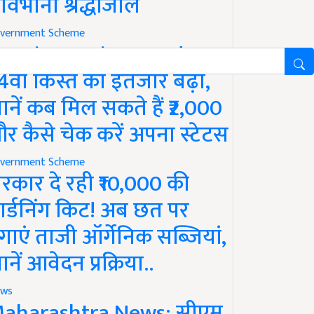
ावभीनी श्रद्धांजलि
vernment Scheme
M Kisan Yojana Update:
4वीं किस्त का इंतजार बढ़ा,
ानें कब मिल सकते हैं ₹2,000
र कैसे चेक करें अपना स्टेटस
vernment Scheme
रकार दे रही ₹10,000 की
ार्डनिंग किट! अब छत पर
गाएं ताजी ऑर्गेनिक सब्जियां,
ानें आवेदन प्रक्रिया..
ws
aharashtra News: सीएम