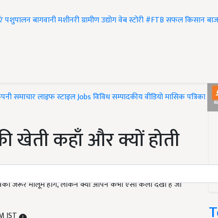
एं
पशुपालन
बागवानी
मशीनरी
ग्रामीण उद्योग
वेब स्टोरी
#FTB
सफल किसान
बाज
ंपनी समाचार
लाइफ स्टाइल
Jobs
विविध
सम्पादकीय
वीडियो
मासिक पत्रिका
#T
 की खेती कहाँ और क्यों होती
आपको जरूर मालूम होंगे, लेकिन क्या आपने कभी ऐसा केला देखा है जो
T
PM IST