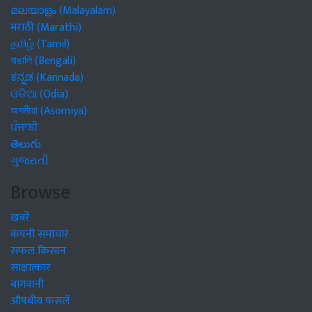
മലയാളം (Malayalam)
मराठी (Marathi)
தமிழ் (Tamil)
বাঙালি (Bengali)
ಕನ್ನಡ (Kannada)
ଓଡିଆ (Odia)
অসমীয়া (Asomiya)
ਪੰਜਾਬੀ
తెలుగు
ગુજરાતી
Browse
खबरें
कंपनी समाचार
सफल किसान
साक्षात्कार
बागवानी
औषधीय फसलें