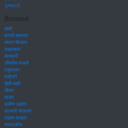
ગુજરાતી
Browse
खबरें
कंपनी समाचार
सफल किसान
साक्षात्कार
बागवानी
औषधीय फसलें
पशुपालन
मशीनरी
खेती-बाड़ी
मौसम
बाजार
ग्रामीण उद्द्योग
सरकारी योजनाएं
लाइफ स्टाइल
सम्पादकीय