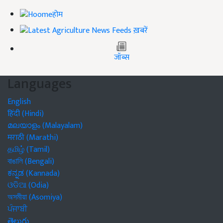
होम
ख़बरें
जॉब्स
Languages
English
हिंदी (Hindi)
മലയാളം (Malayalam)
मराठी (Marathi)
தமிழ் (Tamil)
বাঙালি (Bengali)
ಕನ್ನಡ (Kannada)
ଓଡିଆ (Odia)
অসমীয়া (Asomiya)
ਪੰਜਾਬੀ
తెలుగు