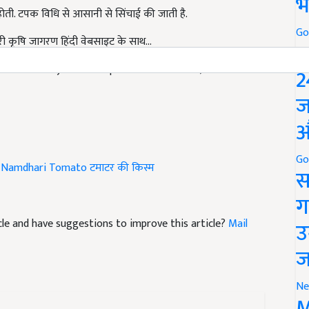
भ
ारी कृषि जागरण हिंदी वेबसाइट के साथ...
Go
P
toes will yield 1400 quintals in 1 hectare, farmers will be
2
ज
औ
Namdhari Tomato
टमाटर की किस्म
Go
स
ग
ticle and have suggestions to improve this article?
Mail
उ
ज
Ne
M