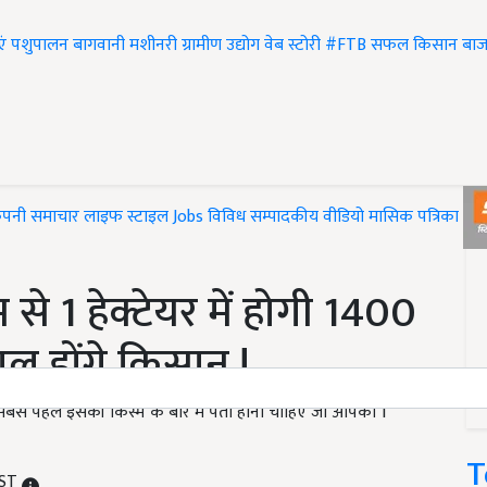
एं
पशुपालन
बागवानी
मशीनरी
ग्रामीण उद्योग
वेब स्टोरी
#FTB
सफल किसान
बाज
ंपनी समाचार
लाइफ स्टाइल
Jobs
विविध
सम्पादकीय
वीडियो
मासिक पत्रिका
#T
े 1 हेक्टेयर में होगी 1400
ाल होंगे किसान !
से पहले इसकी किस्म के बारे में पता होना चाहिए जो आपको 1
T
IST