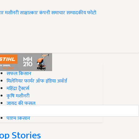
ार
मशीनरी
साक्षात्कार
कंपनी समाचार
सम्पादकीय
फोटो
op on Krishi Jagran
सफल किसान
मिलेनियर फार्मर ऑफ इंडिया अवॉर्ड
महिंद्रा ट्रैक्टर्स
कृषि मशीनरी
जायद की फसल
बिज़नेस आइडियाज
पीएम किसान
op Stories