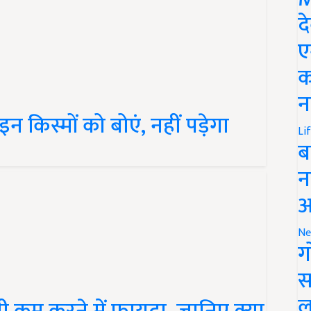
द
ए
क
न
इन किस्मों को बोएं, नहीं पड़ेगा
Li
ब
न
आ
Ne
ग
स
ती कम करने में फायदा, जानिए क्या
ल