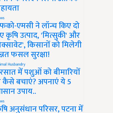
हायता
ws
फको-एमसी ने लॉन्च किए दो
ए कृषि उत्पाद, 'मित्सुकी' और
नेक्सावेट', किसानों को मिलेगी
न्नत फसल सुरक्षा!
imal Husbandry
रसात में पशुओं को बीमारियों
े कैसे बचाएं? अपनाएं ये 5
सान उपाय..
ws
ृषि अनुसंधान परिसर, पटना में