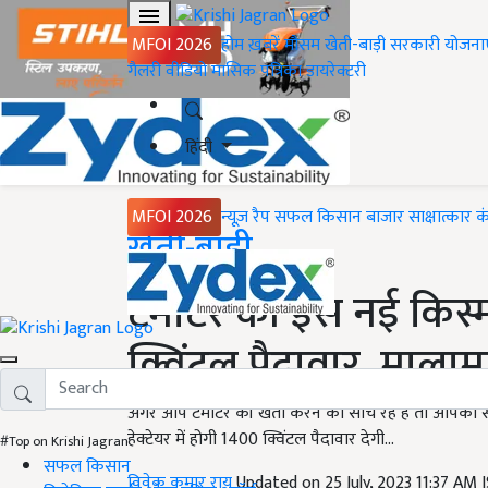
MFOI 2026
होम
ख़बरें
मौसम
खेती-बाड़ी
सरकारी योजना
गैलरी
वीडियो
मासिक पत्रिका
डायरेक्टरी
हिंदी
MFOI 2026
न्यूज़ रैप
सफल किसान
बाजार
साक्षात्कार
क
Home
खेती-बाड़ी
टमाटर की इस नई किस्म स
क्विंटल पैदावार, मालाम
अगर आप टमाटर की खेती करने का सोच रहे हैं तो आपको सब
हेक्टेयर में होगी 1400 क्विंटल पैदावार देगी...
#Top on Krishi Jagran
सफल किसान
विवेक कुमार राय
Updated on 25 July, 2023 11:37 AM 