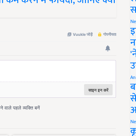
स
Ne
इ
न
'
उ
An
ब
स
आ
Ne
क