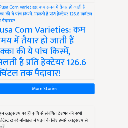
usa Corn Varieties: कम
मय में तैयार हो जाती हैं
क्का की ये पांच किस्में,
िलती है प्रति हेक्टेयर 126.6
्विंटल तक पैदावार!
More Stories
हम व्हाट्सएप पर हैं! कृषि से संबंधित देशभर की सभी
लेटेस्ट ख़बरें मोबाइल में पढ़ने के लिए हमारे व्हाट्सएप से
जुड़ें.