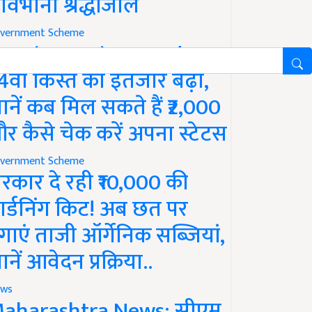
ावभीनी श्रद्धांजलि
vernment Scheme
M Kisan Yojana Update:
4वीं किस्त का इंतजार बढ़ा,
ानें कब मिल सकते हैं ₹2,000
र कैसे चेक करें अपना स्टेटस
vernment Scheme
रकार दे रही ₹10,000 की
ार्डनिंग किट! अब छत पर
गाएं ताजी ऑर्गेनिक सब्जियां,
ानें आवेदन प्रक्रिया..
ws
aharashtra News: सीएम