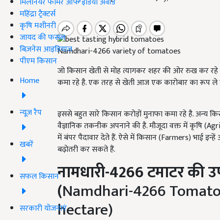
मिलेनियर फार्मर ऑफ इंडिया अवॉर्ड
महिंद्रा ट्रैक्टर्स
कृषि मशीनरी
जायद की फसल
बिज़नेस आइडियाज
Namdhari-4266 variety of tomatoes
पीएम किसान
जो किसान खेती से मोह त्यागकर शहर की ओर रुख कर रहे थ
Home
कमा रहे है. एक तरह से खेती आज एक कारोबार का रूप ले च
न्यूज़ रैप
इससे बहुत सारे किसान करोड़ों मुनाफा कमा रहे है. अन्य क
वैज्ञानिक तकनीक अपनाने की है. मौजूदा वक्त में कृषि (Ag
में बंपर पैदावार देते हैं. ऐसे में किसान (Farmers) भाई इन्
खबरें
बढ़ोतरी कर सकते हैं.
नामधारी-4266
टमाटर की उ
सफल किसान
(
Namdhari-4266 Tomato y
hectare)
सरकारी योजनाएं