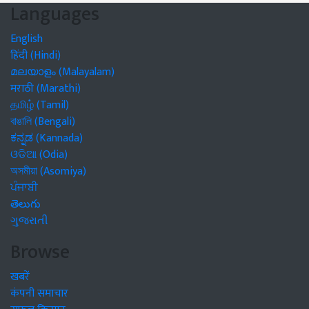
Languages
English
हिंदी (Hindi)
മലയാളം (Malayalam)
मराठी (Marathi)
தமிழ் (Tamil)
বাঙালি (Bengali)
ಕನ್ನಡ (Kannada)
ଓଡିଆ (Odia)
অসমীয়া (Asomiya)
ਪੰਜਾਬੀ
తెలుగు
ગુજરાતી
Browse
खबरें
कंपनी समाचार