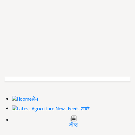
होम
ख़बरें
जॉब्स