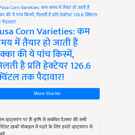
usa Corn Varieties: कम
मय में तैयार हो जाती हैं
क्का की ये पांच किस्में,
िलती है प्रति हेक्टेयर 126.6
्विंटल तक पैदावार!
More Stories
हम व्हाट्सएप पर हैं! कृषि से संबंधित देशभर की सभी
लेटेस्ट ख़बरें मोबाइल में पढ़ने के लिए हमारे व्हाट्सएप से
जुड़ें.