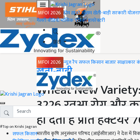
MFOI 2026
होम
ख़बरें
मौसम
खेती-बाड़ी
सरकारी योजना
गैलरी
वीडियो
मासिक पत्रिका
डायरेक्टरी
हिंदी
MFOI 2026
न्यूज़ रैप
सफल किसान
बाजार
साक्षात्कार
क
Home
खेती-बाड़ी
Wheat New Variety: ग
3226 रतुआ रोग और करन
ही देती है प्रति हेक्टेयर
#Top on Krishi Jagran
भारतीय कृषि अनुसंधान परिषद (आईसीएआर) ने देश में विक
सफल किसान