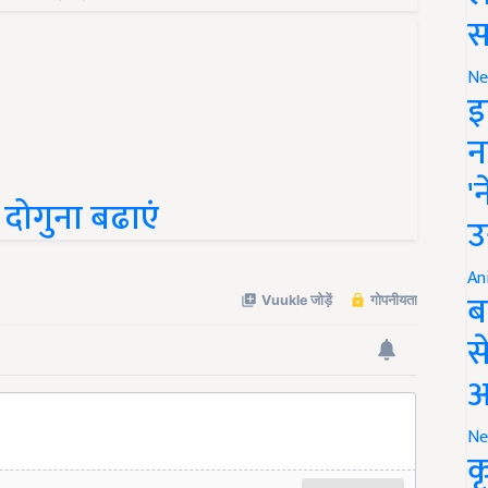
स
Ne
इ
न
 दोगुना बढाएं
'
उ
An
ब
स
आ
Ne
क