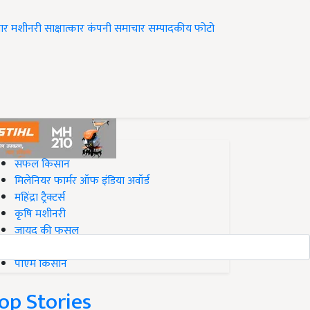
ार
मशीनरी
साक्षात्कार
कंपनी समाचार
सम्पादकीय
फोटो
op on Krishi Jagran
सफल किसान
मिलेनियर फार्मर ऑफ इंडिया अवॉर्ड
महिंद्रा ट्रैक्टर्स
कृषि मशीनरी
जायद की फसल
बिज़नेस आइडियाज
पीएम किसान
op Stories