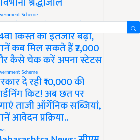
ावभीनी श्रद्धांजलि
vernment Scheme
M Kisan Yojana Update:
4वीं किस्त का इंतजार बढ़ा,
ानें कब मिल सकते हैं ₹2,000
र कैसे चेक करें अपना स्टेटस
vernment Scheme
रकार दे रही ₹10,000 की
ार्डनिंग किट! अब छत पर
गाएं ताजी ऑर्गेनिक सब्जियां,
ानें आवेदन प्रक्रिया..
ws
aharashtra News: सीएम