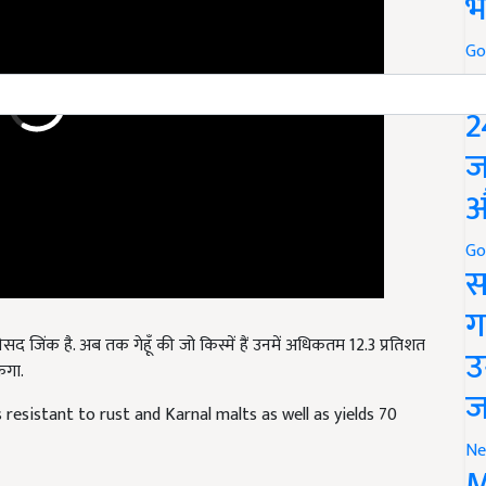
भ
Go
P
2
ज
औ
Go
स
ग
द जिंक है. अब तक गेहूँ की जो किस्में हैं उनमें अधिकतम 12.3 प्रतिशत
ेगा.
उ
resistant to rust and Karnal malts as well as yields 70
ज
Ne
M