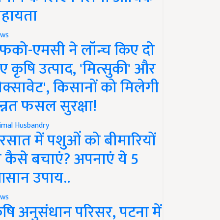
हायता
ws
फको-एमसी ने लॉन्च किए दो
ए कृषि उत्पाद, 'मित्सुकी' और
नेक्सावेट', किसानों को मिलेगी
न्नत फसल सुरक्षा!
imal Husbandry
रसात में पशुओं को बीमारियों
े कैसे बचाएं? अपनाएं ये 5
सान उपाय..
ws
ृषि अनुसंधान परिसर, पटना में