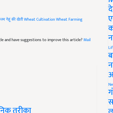
द
स्म
गेहूं की खेती
Wheat Cultivation
Wheat Farming
ए
क
ticle and have suggestions to improve this article?
Mail
न
Li
ब
न
आ
Ne
ग
स
ञानिक तरीका
ल