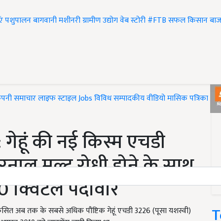
एं
पशुपालन
बागवानी
मशीनरी
ग्रामीण उद्योग
वेब स्टोरी
#FTB
सफल किसान
बाज
ंपनी समाचार
लाइफ स्टाइल
Jobs
विविध
सम्पादकीय
वीडियो
मासिक पत्रिका
#T
ेहूं की नई किस्म एचडी
ाल मल्ट रोधी होने के साथ
 70 क्विंटल पैदावार
T
सित अब तक के सबसे अधिक पौष्टिक गेहूं एचडी 3226 (पूसा यशस्वी)