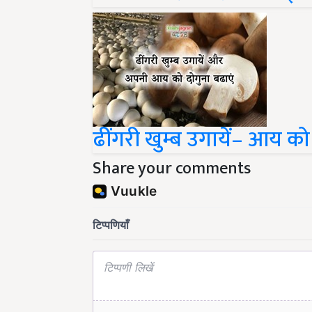
ढींगरी खुम्ब उगायें– आय को
Share your comments