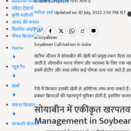
(Oilseed Crops) भी माना जाता है.
मिलेनियर फार्मर ऑफ इंडिया अवॉर्ड
महिंद्रा ट्रैक्टर्स
मनीशा शर्मा
Updated on 30 July, 2022 2:50 PM IST
कृषि मशीनरी
जायद की फसल
बिज़नेस आइडियाज
पीएम किसान
Soyabean Cultivation in india
Home
खरीफ सीजन में सोयाबीन की खेती को प्रमुख स्थान दिया
जाती है. सोयाबीन मानव पोषण और स्वास्थ्य के लिए एक महत्वपू
न्यूज़ रैप
इसमें प्रोटीन और वसा समेत कई पोषक तत्व पाए जाते हैं. इस
खबरें
ऐसे में किसान इसकी खेती से अतिरिक्त लाभ कमा सकते हैं. 
प्रबंधन क्रियाओं की महत्वपूर्ण भूमिका होती है, इसलिए फस
सफल किसान
सोयाबीन में एकीकृत खरपतव
Management in Soybea
सरकारी योजनाएं