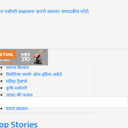
ार
मशीनरी
साक्षात्कार
कंपनी समाचार
सम्पादकीय
फोटो
op on Krishi Jagran
सफल किसान
मिलेनियर फार्मर ऑफ इंडिया अवॉर्ड
महिंद्रा ट्रैक्टर्स
कृषि मशीनरी
जायद की फसल
बिज़नेस आइडियाज
पीएम किसान
op Stories