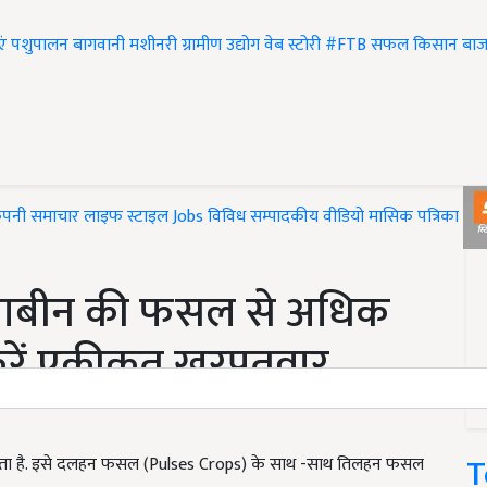
एं
पशुपालन
बागवानी
मशीनरी
ग्रामीण उद्योग
वेब स्टोरी
#FTB
सफल किसान
बाज
ंपनी समाचार
लाइफ स्टाइल
Jobs
विविध
सम्पादकीय
वीडियो
मासिक पत्रिका
#T
याबीन की फसल से अधिक
करें एकीकृत खरपतवार
T
 जाता है. इसे दलहन फसल (Pulses Crops) के साथ -साथ तिलहन फसल