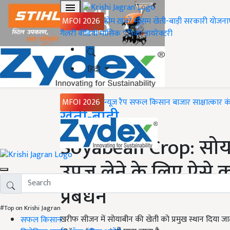
MFOI 2026
होम
ख़बरें
मौसम
खेती-बाड़ी
सरकारी योजना
गैलरी
वीडियो
मासिक पत्रिका
डायरेक्टरी
हिंदी
MFOI 2026
न्यूज़ रैप
सफल किसान
बाजार
साक्षात्कार
क
Home
खेती-बाड़ी
Soyabean Crop: सो
उपज लेने के लिए ऐसे 
प्रबंधन
#Top on Krishi Jagran
खरीफ सीजन में सोयाबीन की खेती को प्रमुख स्थान दिया
सफल किसान