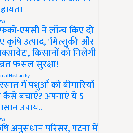
हायता
ws
फको-एमसी ने लॉन्च किए दो
ए कृषि उत्पाद, 'मित्सुकी' और
नेक्सावेट', किसानों को मिलेगी
न्नत फसल सुरक्षा!
imal Husbandry
रसात में पशुओं को बीमारियों
े कैसे बचाएं? अपनाएं ये 5
सान उपाय..
ws
ृषि अनुसंधान परिसर, पटना में