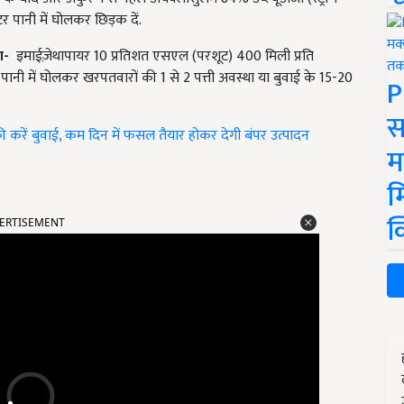
टर पानी में घोलकर छिड़क दें.
रण-
इमाईज़ेथापायर 10 प्रतिशत एसएल (परशूट) 400 मिली प्रति
 में घोलकर खरपतवारों की 1 से 2 पत्ती अवस्था या बुवाई के 15-20
P
स
की करें बुवाई, कम दिन में फसल तैयार होकर देगी बंपर उत्पादन
म
म
क
ERTISEMENT