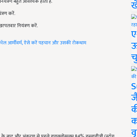
यंत्रण बहुत आवश्यक होता है.
ख
रण करें.
पतवार नियंत्रण करें.
ए
ऊ
ॉल आर्मीवर्म, ऐसे करें पहचान और उसकी रोकथाम
च
S
ज
क
क
वृ
े बाद और अंकुरण से पहले डायक्लोसुलम 84% डब्ल्यूडीजी (स्ट्रॉग