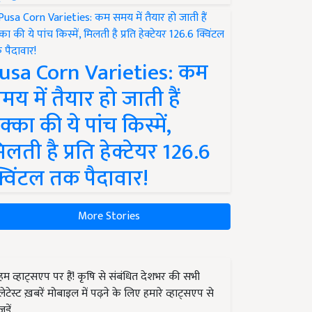
usa Corn Varieties: कम
मय में तैयार हो जाती हैं
क्का की ये पांच किस्में,
िलती है प्रति हेक्टेयर 126.6
्विंटल तक पैदावार!
More Stories
हम व्हाट्सएप पर हैं! कृषि से संबंधित देशभर की सभी
लेटेस्ट ख़बरें मोबाइल में पढ़ने के लिए हमारे व्हाट्सएप से
जुड़ें.