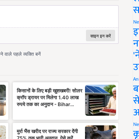
स
Ne
इ
न
'
उ
An
ब
स
आ
Ne
क