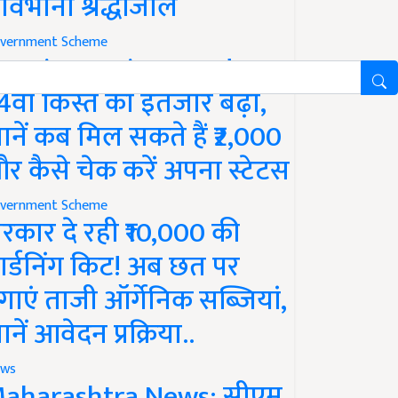
ावभीनी श्रद्धांजलि
vernment Scheme
M Kisan Yojana Update:
4वीं किस्त का इंतजार बढ़ा,
ानें कब मिल सकते हैं ₹2,000
र कैसे चेक करें अपना स्टेटस
vernment Scheme
रकार दे रही ₹10,000 की
ार्डनिंग किट! अब छत पर
गाएं ताजी ऑर्गेनिक सब्जियां,
ानें आवेदन प्रक्रिया..
ws
aharashtra News: सीएम