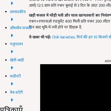
आर्म) 12.5 ग्राम प्रति एकर बुवाई से 3 दिन के अंदर 200 ली
सम्पादकीय
खड़ी फसल में चौड़ी पत्ती और घास खरपतवारों का नियंत्
एकर+एमएसओ एडजुवेंट 400 मिली प्रति एकर 200 लीटर पानी
दिन बाद भूमि में नमी होने पर छिड़क दें.
औषधीय फसलें
ये खबर भी पढ़ें:
Chili Varieties: मिर्च की इन 10 किस्मों 
पशुपालन
खेती-बाड़ी
ADV
मशीनरी
वेब स्टोरी
पत्रिकाएँ