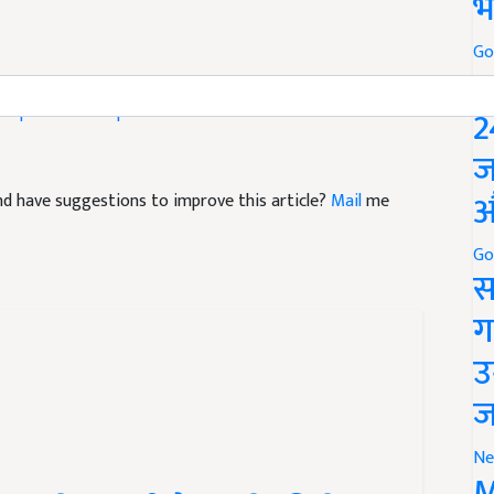
भ
Go
P
ं खरपतवार प्रबंधन
खरीफ फसलों की खेती
Soybean cultivation
Crops
Kharif crops cultivation
2
ज
औ
 and have suggestions to improve this article?
Mail
me
Go
स
ग
उ
ज
Ne
M