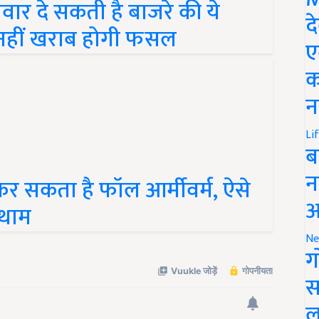
ावार दे सकती है बाजरे की ये
द
भी नहीं खराब होगी फसल
ए
क
न
Li
ब
न
र सकता है फॉल आर्मीवर्म, ऐसे
आ
कथाम
Ne
ग
स
ल