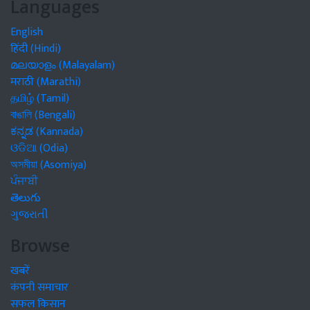
Languages
English
हिंदी (Hindi)
മലയാളം (Malayalam)
मराठी (Marathi)
தமிழ் (Tamil)
বাঙালি (Bengali)
ಕನ್ನಡ (Kannada)
ଓଡିଆ (Odia)
অসমীয়া (Asomiya)
ਪੰਜਾਬੀ
తెలుగు
ગુજરાતી
Browse
खबरें
कंपनी समाचार
सफल किसान