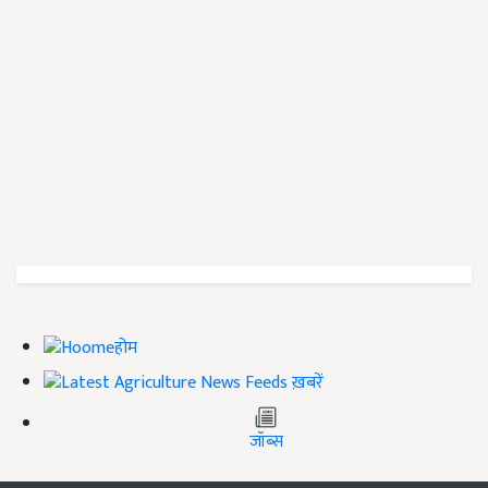
होम
ख़बरें
जॉब्स